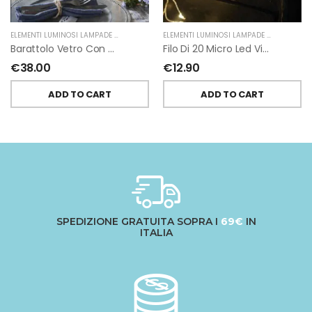
ELEMENTI LUMINOSI LAMPADE E LED
,
NATALE
,
FIORIRA' UN GIARDINO
ELEMENTI LUMINOSI LAMPADE E LED
,
NATAL
Barattolo Vetro Con Corda Energia Solare Esterno D11 H15.6 Cm
Filo Di 20 Micro Led Vicini 110 Cm
€
38.00
€
12.90
ADD TO CART
ADD TO CART
SPEDIZIONE GRATUITA SOPRA I
69€
IN
ITALIA