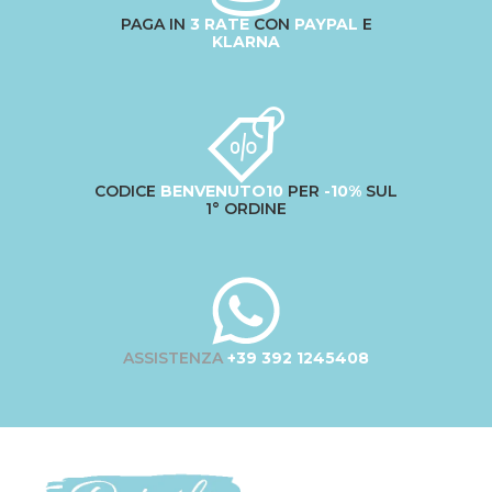
PAGA IN
3 RATE
CON
PAYPAL
E
KLARNA
CODICE
BENVENUTO10
PER
-10%
SUL
1° ORDINE
ASSISTENZA
+39 392 1245408