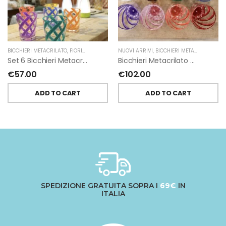
BICCHIERI METACRILATO
,
FIORIRA' UN GIARDINO
NUOVI ARRIVI
,
BICCHIERI METACRILATO
,
FIO
Set 6 Bicchieri Metacrilati Spirale Piena Happy Colors Di Fiorirà Un Giardino
Bicchieri Metacrilato Spirale Multicolor Set Da 12 Di Fiorirà Un Giardino
€
57.00
€
102.00
ADD TO CART
ADD TO CART
SPEDIZIONE GRATUITA SOPRA I
69€
IN
ITALIA