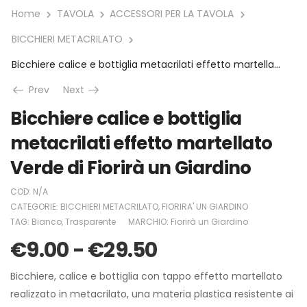
Home
TAVOLA
ACCESSORI PER LA TAVOLA
BICCHIERI METACRILATO
Bicchiere calice e bottiglia metacrilati effetto martellato Verde di Fiorirà un Giardino
Prev
Next
Bicchiere calice e bottiglia
metacrilati effetto martellato
Verde di Fiorirà un Giardino
COD:
N/A
CATEGORIE:
BICCHIERI METACRILATO
,
FIORIRA' UN GIARDINO
TAG:
Bianco
,
Trasparente
MARCHIO:
Fiorirà un Giardino
€
9.00
-
€
29.50
Bicchiere, calice e bottiglia con tappo effetto martellato
realizzato in metacrilato, una materia plastica resistente ai