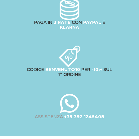
PAGA IN
3 RATE
CON
PAYPAL
E
KLARNA
CODICE
BENVENUTO10
PER
-10%
SUL
1° ORDINE
ASSISTENZA
+39 392 1245408