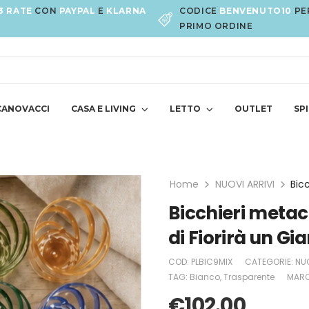
3 RATE
CON
PAYPAL
E
KLARNA
CODICE
BENVENUTO10
PE
PRIMO ORDINE
CANOVACCI
CASA E LIVING
LETTO
OUTLET
SPI
Home
NUOVI ARRIVI
Bicchieri metacr
di Fiorirà un Gi
COD:
PLBIC9MIX
CATEGORIE:
NUO
TAG:
Bianco
,
Trasparente
MARC
€
102.00