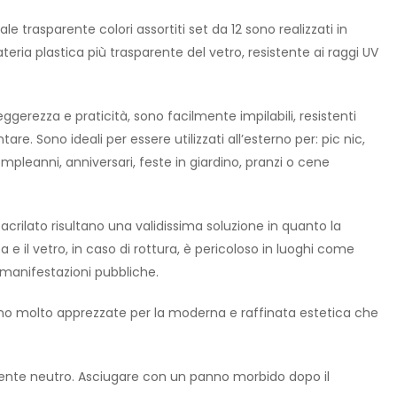
le trasparente colori assortiti set da 12 sono realizzati in
ria plastica più trasparente del vetro, resistente ai raggi UV
eggerezza e praticità, sono facilmente impilabili, resistenti
ntare. Sono ideali per essere utilizzati all’esterno per: pic nic,
mpleanni, anniversari, feste in giardino, pranzi o cene
metacrilato risultano una validissima soluzione in quanto la
e il vetro, in caso di rottura, è pericoloso in luoghi come
e manifestazioni pubbliche.
sono molto apprezzate per la moderna e raffinata estetica che
rgente neutro. Asciugare con un panno morbido dopo il