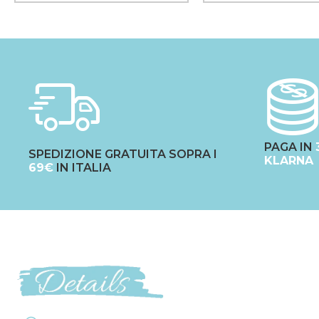
PAGA IN
SPEDIZIONE GRATUITA SOPRA I
KLARNA
69€
IN ITALIA