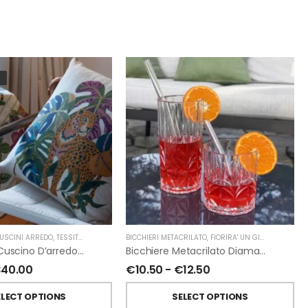
USCINI ARREDO
,
TESSITURA TOSCANA TELERIE
BICCHIERI METACRILATO
,
FIORIRA' UN GIARDINO
Federa Per Cuscino D’arredo Leoleaf In Lino Di Tessitura Toscana Telerie
Bicchiere Metacrilato Diamante Di Fiorirà Un Giardino
€
40.00
€
10.50
-
€
12.50
ELECT OPTIONS
SELECT OPTIONS