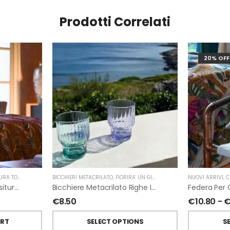
Prodotti Correlati
20% OFF
SCANA TELERIE
BICCHIERI METACRILATO
,
FIORIRA' UN GIARDINO
NUOVI ARRIVI
,
C
Set Lenzuola Ilian Di Tessitura Toscana Telerie 2 Piazze
Bicchiere Metacrilato Righe Impilabile Di Fiorirà Un Giardino
€
8.50
€
10.80
-
ART
SELECT OPTIONS
S