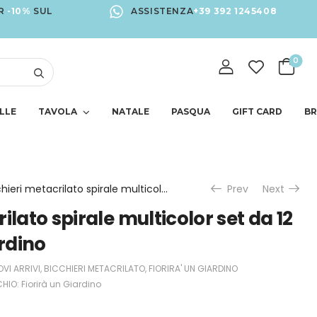
R
-10%
SUL
ASSISTENZA
+39 392 1245408
0
LLE
TAVOLA
NATALE
PASQUA
GIFT CARD
B
Bicchieri metacrilato spirale multicolor set da 12 di Fiorirà un Giardino
Prev
Next
ilato spirale multicolor set da 12
ardino
VI ARRIVI
,
BICCHIERI METACRILATO
,
FIORIRA' UN GIARDINO
HIO:
Fiorirà un Giardino