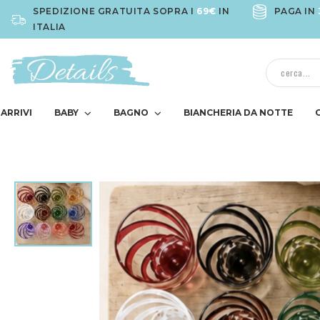
SPEDIZIONE GRATUITA SOPRA I
69€
IN
PAGA IN
ITALIA
ARRIVI
BABY
BAGNO
BIANCHERIA DA NOTTE