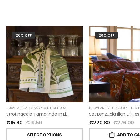
20% OFF
20% OFF
NUOVI ARRIVI
,
CANOVACCI
,
TESSITURA TOSCANA TELERIE
NUOVI ARRIVI
,
LENZUOLA
,
TESSITURA TO
Strofinaccio Tamarindo In Lino Di Tessitura Toscana Telerie
€
15.60
€
19.50
€
220.80
€
276.00
SELECT OPTIONS
ADD TO C