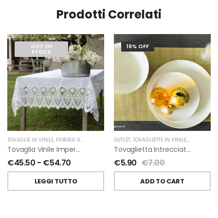
Prodotti Correlati
OUT OF
16% OFF
STOCK
TOVAGLIE IN VINILE
,
FIORIRA' UN GIARDINO
OUTLET
,
TOVAGLIETTE IN VINILE
,
NATALE
,
FIO
Tovaglia Vinile Impermeabile Pizzo Bianco Di Fiorirà Un Giardino
Tovaglietta Intrecciata Vinile Oro Di Fiorirà Un Giardino
€
45.50
-
€
54.70
€
5.90
€
7.00
LEGGI TUTTO
ADD TO CART