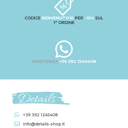
CODICE
BENVENUTO10
PER
-10%
SUL
1° ORDINE
ASSISTENZA
+39 392 1245408
+39 392 1245408
info@details-shop.it