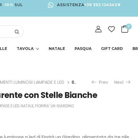
R
-10%
SUL
ASSISTENZA
+39 392 1245408
0
LLE
TAVOLA
NATALE
PASQUA
GIFT CARD
B
EMENTI LUMINOSI LAMPADE E LED
Bottiglia Trasparente con Stelle Bianche
Prev
Next
arente con Stelle Bianche
PADE E LED
,
NATALE
,
FIORIRA' UN GIARDINO
lle luminose a led di FIorirà un Giardino, alimentata da tre pile