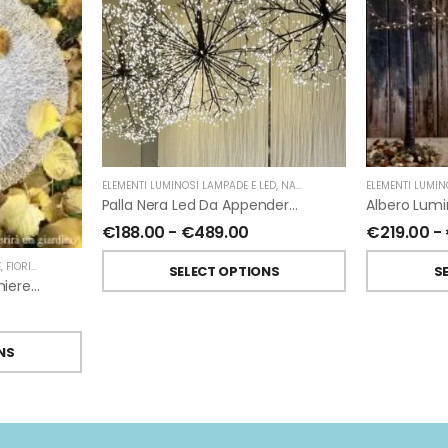
ELEMENTI LUMINOSI LAMPADE E LED
,
NATALE
,
FIORIRA' UN GIARDINO
ELEMENTI LUMIN
Palla Nera Led Da Appendere Di Fiorira’ Un Giardino
€
188.00
-
€
489.00
€
219.00
-
E
,
FIORIRA' UN GIARDINO
SELECT OPTIONS
S
Sottopiatto E Sottobicchiere In Pvc Intrecciato Argento Di Fiorirà Un Giardino
NS