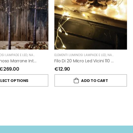
OSI LAMPADE E LED
,
NATALE
,
FIORIRA' UN GIARDINO
ELEMENTI LUMINOSI LAMPADE E LED
,
NATALE
,
FIORIRA
Albero Luminoso Marrone Interno-Esterno Di Fiorirà Un Giardino
Filo Di 20 Micro Led Vicini 110 Cm
€
269.00
€
12.90
ELECT OPTIONS
ADD TO CART