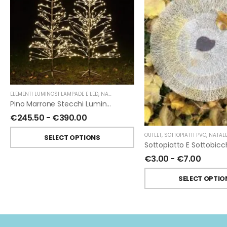
ELEMENTI LUMINOSI LAMPADE E LED
,
NATALE
,
FIORIRA' UN GIARDINO
Pino Marrone Stecchi Luminoso Interno-Esterno Di Fiorirà Un Giardino
€
245.50
-
€
390.00
OUTLET
,
SOTTOPIATTI PVC
,
NATAL
SELECT OPTIONS
€
3.00
-
€
7.00
SELECT OPTIO