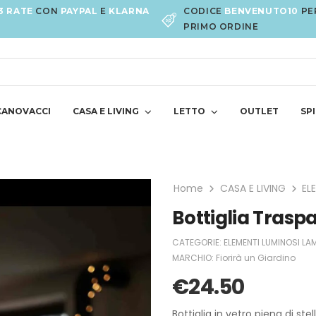
3 RATE
CON
PAYPAL
E
KLARNA
CODICE
BENVENUTO10
PE
PRIMO ORDINE
CANOVACCI
CASA E LIVING
LETTO
OUTLET
SPI
Home
CASA E LIVING
EL
Bottiglia Trasp
CATEGORIE:
ELEMENTI LUMINOSI LAM
MARCHIO:
Fiorirà un Giardino
€
24.50
Bottiglia in vetro piena di ste