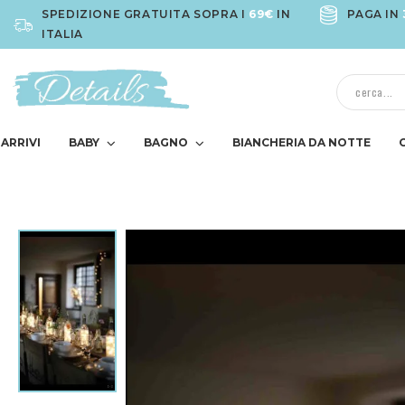
SPEDIZIONE GRATUITA SOPRA I
69€
IN
PAGA IN
ITALIA
ARRIVI
BABY
BAGNO
BIANCHERIA DA NOTTE