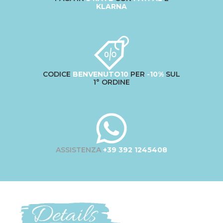
KLARNA
CODICE
BENVENUTO10
PER
-10%
SUL
1° ORDINE
ASSISTENZA
+39 392 1245408