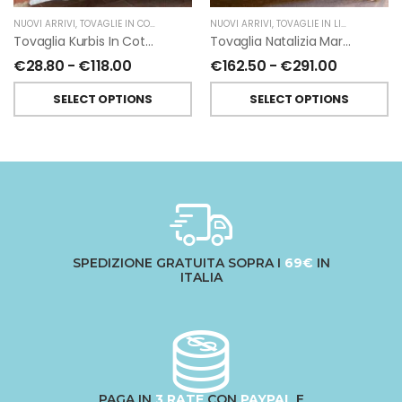
NUOVI ARRIVI
,
TOVAGLIE IN COTONE
,
TESSITURA TOSCANA TELERIE
NUOVI ARRIVI
,
TOVAGLIE IN LINO
,
NATALE
,
T
Tovaglia Kurbis In Cotone Di Tessitura Toscana Telerie
Tovaglia Natalizia Marzapepe In Lino Di Tessitura Toscana Telerie
€
28.80
-
€
118.00
€
162.50
-
€
291.00
SELECT OPTIONS
SELECT OPTIONS
SPEDIZIONE GRATUITA SOPRA I
69€
IN
ITALIA
PAGA IN
3 RATE
CON
PAYPAL
E