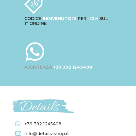
CODICE
BENVENUTO10
PER
-10%
SUL
1° ORDINE
ASSISTENZA
+39 392 1245408
+39 392 1245408
info@details-shop.it