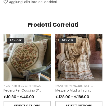
Aggiungi alla lista dei desideri
Prodotti Correlati
20% OFF
20% OFF
NUOVI ARRIVI
,
CUSCINI ARREDO
,
TESSITURA TOSCANA TELERIE
NUOVI ARRIVI
,
MEZZERI
,
TESSITURA TOSCANA TELERIE
Federa Per Cuscino D’arredo Mudra In Lino Di Tessitura Toscana Telerie
Mezzero Mudra In Lino Di Tessitura Toscana Telerie
€
10.80
-
€
40.00
€
128.00
-
€
186.00
SELECT OPTIONS
SELECT OPTIONS