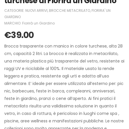
turchese di Fiorirà un Giardino
CATEGORIE:
NUOVI ARRIVI
,
BROCCHE METACRILATO
,
FIORIRA' UN
GIARDINO
MARCHIO:
Fiorirà un Giardino
€
39.00
Brocca trasparente con manico in colore turchese, alta 28
cm, capacità 2 litri. La brocca è realizzata in metacrilato,
una materia plastica più trasparente del vetro, resistente ai
raggi UV e riciclabile al 100%. Il materiale usato la rende
leggera e pratica, resistente agli urti e adatta all’uso
alimentare. E’ ideale per essere utilizzata all’esterno per: pic
nic, barbecues, feste in barca, compleanni, anniversari,
feste in giardino, pranzi o cene all’aperto. Ai fini pratici il
metacrilato risulta una validissima soluzione in quanto il
vetro, in caso di rottura, è pericoloso in luoghi come spa ,
piscine, aree wellness e manifestazioni pubbliche. Le nostre
collezioni sono molto apprezzate per la moderna e