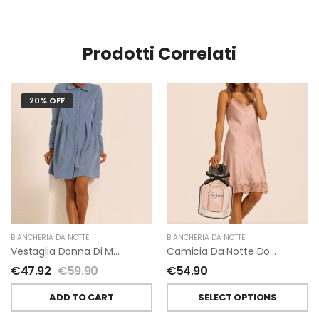
Prodotti Correlati
20% OFF
BIANCHERIA DA NOTTE
BIANCHERIA DA NOTTE
Vestaglia Donna Di Maryplaid
Camicia Da Notte Donna Senza Maniche Di Maryplaid
€
47.92
€
59.90
€
54.90
ADD TO CART
SELECT OPTIONS