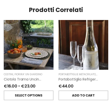
Prodotti Correlati
CESTINI
,
FIORIRA' UN GIARDINO
PORTABOTTIGLIE METACRILATO
,
FIORIRA' U
Ciotola Trama Uncinetto In Abaca Color Lino Di Fiorira’ Un Giardino
Portabottiglia Refrigerante In Metacrilato Di Fiorirà Un Giardino
€
16.00
-
€
23.00
€
44.00
SELECT OPTIONS
ADD TO CART