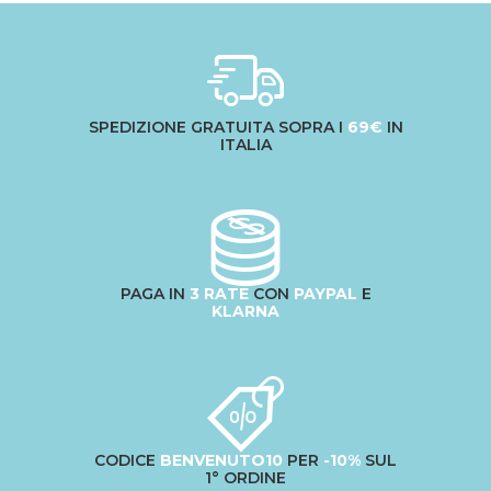
SPEDIZIONE GRATUITA SOPRA I
69€
IN
ITALIA
PAGA IN
3 RATE
CON
PAYPAL
E
KLARNA
CODICE
BENVENUTO10
PER
-10%
SUL
1° ORDINE