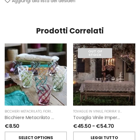
Aggiungi alla lista dei desideri
Prodotti Correlati
OUT OF
STOCK
BICCHIERI METACRILATO
,
FIORIRA' UN GIARDINO
TOVAGLIE IN VINILE
,
FIORIRA' UN GIARDINO
Bicchiere Metacrilato Trasparente Spirale Colorata Di Fiorirà Un Giardino
Tovaglia Vinile Impermeabile Pizzo Colore Marrone Chiaro Di Fiorirà Un Giardino
€
8.50
€
45.50
-
€
54.70
SELECT OPTIONS
LEGGI TUTTO