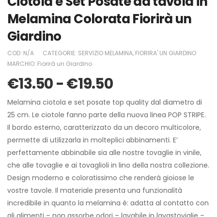
Ciotola e Set Posate da tavola in
Melamina Colorata Fiorirà un
Giardino
COD:
N/A
CATEGORIE:
SERVIZIO MELAMINA
,
FIORIRA' UN GIARDINO
MARCHIO:
Fiorirà un Giardino
€
13.50
-
€
19.50
Melamina ciotola e set posate top quality dal diametro di
25 cm. Le ciotole fanno parte della nuova linea POP STRIPE.
Il bordo esterno, caratterizzato da un decoro multicolore,
permette di utilizzarla in molteplici abbinamenti. E’
perfettamente abbinabile sia alle nostre tovaglie in vinile,
che alle tovaglie e ai tovaglioli in lino della nostra collezione.
Design moderno e coloratissimo che renderà gioiose le
vostre tavole. Il materiale presenta una funzionalità
incredibile in quanto la melamina è: adatta al contatto con
gli alimenti – non assorbe odori – lavabile in lavastoviglie –