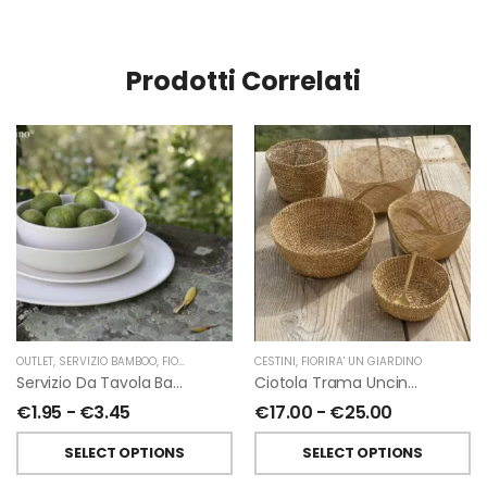
Prodotti Correlati
OUTLET
,
SERVIZIO BAMBOO
,
FIORIRA' UN GIARDINO
CESTINI
,
FIORIRA' UN GIARDINO
Servizio Da Tavola Bamboo Colore Crema
Ciotola Trama Uncinetto In Abaca Color Oro Di Fiorira’ Un Giardino
€
1.95
-
€
3.45
€
17.00
-
€
25.00
SELECT OPTIONS
SELECT OPTIONS