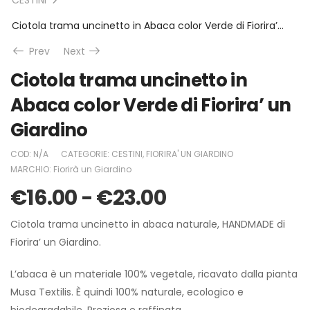
Ciotola trama uncinetto in Abaca color Verde di Fiorira’ un Giardino
Prev
Next
Ciotola trama uncinetto in
Abaca color Verde di Fiorira’ un
Giardino
COD:
N/A
CATEGORIE:
CESTINI
,
FIORIRA' UN GIARDINO
MARCHIO:
Fiorirà un Giardino
€
16.00
-
€
23.00
Ciotola trama uncinetto in abaca naturale, HANDMADE di
Fiorira’ un Giardino.
L’abaca è un materiale 100% vegetale, ricavato dalla pianta
Musa Textilis. È quindi 100% naturale, ecologico e
biodegradabile. Preziosa e raffinata.