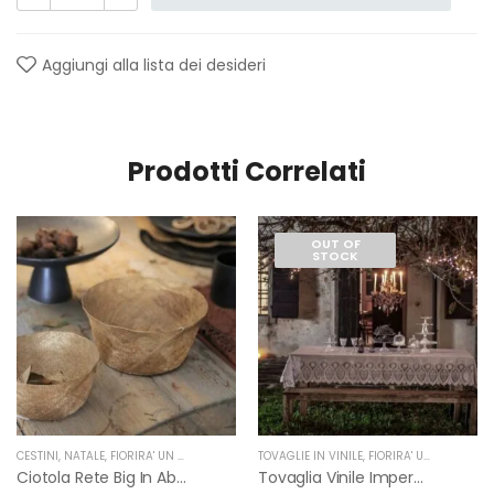
Aggiungi alla lista dei desideri
Prodotti Correlati
OUT OF
STOCK
CESTINI
,
NATALE
,
FIORIRA' UN GIARDINO
TOVAGLIE IN VINILE
,
FIORIRA' UN GIARDINO
Ciotola Rete Big In Abaca Oro
Tovaglia Vinile Impermeabile Pizzo Colore Marrone Chiaro Di Fiorirà Un Giardino