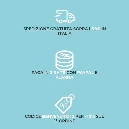
SPEDIZIONE GRATUITA SOPRA I
69€
IN
ITALIA
PAGA IN
3 RATE
CON
PAYPAL
E
KLARNA
CODICE
BENVENUTO10
PER
-10%
SUL
1° ORDINE