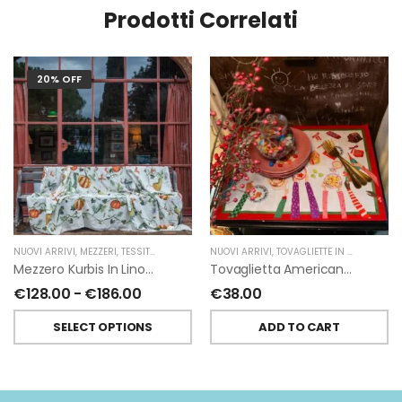
Prodotti Correlati
20% OFF
NUOVI ARRIVI
,
MEZZERI
,
TESSITURA TOSCANA TELERIE
NUOVI ARRIVI
,
TOVAGLIETTE IN POLIESTERE
,
Mezzero Kurbis In Lino Di Tessitura Toscana Telerie
Tovaglietta Americana Hands On Christmas Set Di 2 Di Tessitura Toscana Telerie
€
128.00
-
€
186.00
€
38.00
SELECT OPTIONS
ADD TO CART