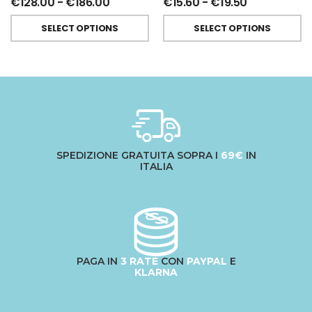
€
128.00
-
€
186.00
€
15.60
-
€
19.50
SELECT OPTIONS
SELECT OPTIONS
SPEDIZIONE GRATUITA SOPRA I
69€
IN
ITALIA
PAGA IN
3 RATE
CON
PAYPAL
E
KLARNA