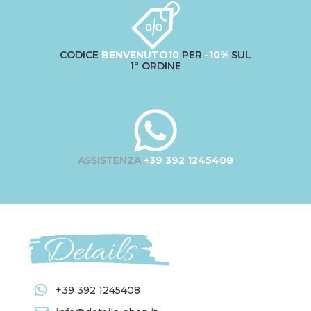
CODICE
BENVENUTO10
PER
-10%
SUL
1° ORDINE
ASSISTENZA
+39 392 1245408
+39 392 1245408