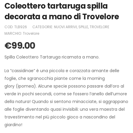
Coleottero tartaruga spilla
decorata a mano di Trovelore
COD:
TLB926
CATEGORIE:
NUOVI ARRIVI
,
SPILLE
,
TROVELORE
MARCHIO:
Trovelore
€
99.00
Spilla Coleottero Tartaruga ricamata a mano.
La “cassidinae” è una piccola e corazzata amante delle
foglie, che sgranocchia piante come la
morning
glory
(ipomea). Alcune specie possono passare dall’oro al
verde in pochi secondi, come se fossero l’anello dell’umore
della natura! Quando si sentono minacciate, si aggrappano
alle foglie diventando quasi invisibili: una vera maestra del
travestimento nel più piccolo gioco a nascondino del
giardino!