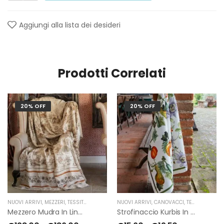
Aggiungi alla lista dei desideri
Prodotti Correlati
20% OFF
20% OFF
NUOVI ARRIVI
,
MEZZERI
,
TESSITURA TOSCANA TELERIE
NUOVI ARRIVI
,
CANOVACCI
,
TESSITURA TOSCANA TELERIE
Mezzero Mudra In Lino Di Tessitura Toscana Telerie
Strofinaccio Kurbis In Lino Di Tessitura Toscana Telerie