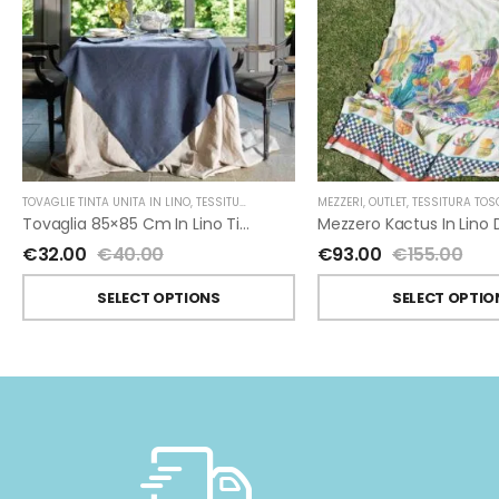
TOVAGLIE TINTA UNITA IN LINO
,
TESSITURA TOSCANA TELERIE
MEZZERI
,
OUTLET
,
TESSITURA TOSCANA
Tovaglia 85×85 Cm In Lino Tinta Unita In Vari Colori Di Tessitura Toscana Telerie
€
32.00
€
40.00
€
93.00
€
155.00
SELECT OPTIONS
SELECT OPTIO