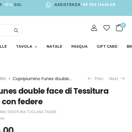
R
-10%
SUL
ASSISTENZA
+39 392 1245408
0
LLE
TAVOLA
NATALE
PASQUA
GIFT CARD
B
INI
Copripiumino Funes double face di Tessitura Toscana Telerie con federe
Prev
Next
nes double face di Tessitura
 con federe
INI
,
TESSITURA TOSCANA TELERIE
rie
.00