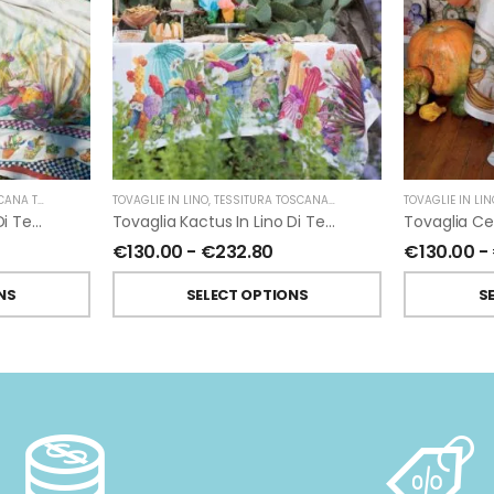
 TELERIE
TOVAGLIE IN LINO
,
TESSITURA TOSCANA TELERIE
TOVAGLIE IN LIN
Mezzero Kactus In Lino Di Tessitura Toscana Telerie
Tovaglia Kactus In Lino Di Tessitura Toscana Telerie
€
130.00
-
€
232.80
€
130.00
-
NS
SELECT OPTIONS
S