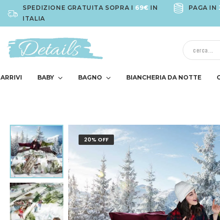
SPEDIZIONE GRATUITA SOPRA I
69€
IN
PAGA IN
ITALIA
ARRIVI
BABY
BAGNO
BIANCHERIA DA NOTTE
20% OFF