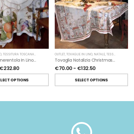
O
,
TESSITURA TOSCANA TELERIE
OUTLET
,
TOVAGLIE IN LINO
,
NATALE
,
TESSITURA TOSCANA TELERIE
Tovaglia Cenerentola In Lino Di Tessitura Toscana Telerie
Tovaglia Natalizia Christmas Shopping In Lino Di Tessitura Toscana Telerie
€
232.80
€
70.00
-
€
132.50
ELECT OPTIONS
SELECT OPTIONS