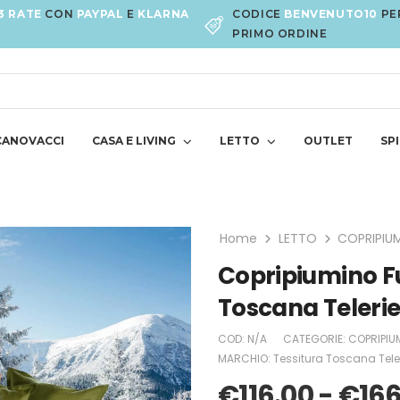
3 RATE
CON
PAYPAL
E
KLARNA
CODICE
BENVENUTO10
PE
PRIMO ORDINE
CANOVACCI
CASA E LIVING
LETTO
OUTLET
SPI
Home
LETTO
COPRIPIUM
Copripiumino Fu
Toscana Telerie
COD:
N/A
CATEGORIE:
COPRIPIUM
MARCHIO:
Tessitura Toscana Tele
€
116.00
-
€
166