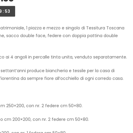
9 : 53
trimoniale, 1 piazza e mezzo e singolo di Tessitura Toscana
tone, sacco double face, federe con doppia pattina double
co ai 4 angoli in percalle tinta unita, venduto separatamente.
settant’anni produce biancheria e tessile per la casa di
fiorentina da sempre fiore all’occhiello di ogni corredo casa.
m 250×200, con nr. 2 federe cm 50×80.
zo cm 200×200, con nr. 2 federe cm 50×80.
200, con nr. 1 federa cm 50×80.