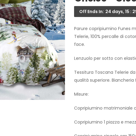
Off Ends In:
24 days, 15 : 2
Parure copripiumino Funes ma
Telerie, 100% percalle di co
face.
Lenzuolo per sotto con elasti
Tessitura Toscana Telerie da 
qualità superiore. Biancheria 
Misure:
Copripiumino matrimoniale c
Copripiumino 1 piazza e mez
Copripiumino singolo cm 150×