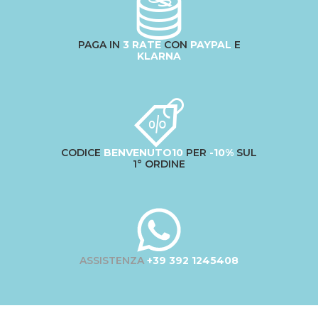
PAGA IN
3 RATE
CON
PAYPAL
E
KLARNA
CODICE
BENVENUTO10
PER
-10%
SUL
1° ORDINE
ASSISTENZA
+39 392 1245408