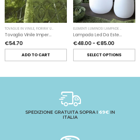
TOVAGLIE IN VINILE
,
FIORIRA' UN GIARDINO
ELEMENTI LUMINOSI LAMPADE E LED
,
FIORIR
Tovaglia Vinile Impermeabile Pizzo Verde Di Fiorirà Un Giardino
Lampada Led Da Esterno E Interno Con Manico Nero Ricaricabile USB
€
54.70
€
48.00
-
€
85.00
ADD TO CART
SELECT OPTIONS
SPEDIZIONE GRATUITA SOPRA I
69€
IN
ITALIA