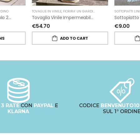
RDINO
TOVAGLIE IN VINILE
,
FIORIRA' UN GIARDINO
SOTTOPIATTI LIN
Coprivivande Rete Piccolo 25×40 H14 Cm In Abaca Di Fiorirà Un Giardino
Tovaglia Vinile Impermeabile Pizzo Giallo Di Fiorirà Un Giardino
€
54.70
€
9.00
NS
ADD TO CART
N
3 RATE
CON
PAYPAL
E
CODICE
BENVENUTO10
KLARNA
SUL 1° ORDIN