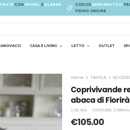
3 RATE
CON
PAYPAL
E
KLARNA
CODICE
BENVENUTO10
PE
PRIMO ORDINE
CANOVACCI
CASA E LIVING
LETTO
OUTLET
SPI
Home
TAVOLA
ACCESSO
Coprivivande r
abaca di Fiorir
COD:
N/A
CATEGORIE:
COPRIVIV
€
105.00