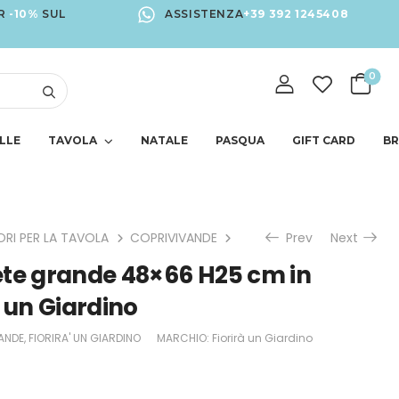
R
-10%
SUL
ASSISTENZA
+39 392 1245408
0
LLE
TAVOLA
NATALE
PASQUA
GIFT CARD
B
RI PER LA TAVOLA
COPRIVIVANDE
Coprivivande rete grande 
Prev
Next
ete grande 48×66 H25 cm in
à un Giardino
ANDE
,
FIORIRA' UN GIARDINO
MARCHIO:
Fiorirà un Giardino