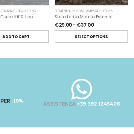
O
,
FIORIRA' UN GIARDINO
ELEMENTI LUMINOSI LAMPADE E LED
,
NATALE
,
FIORIRA
Sottopiatto Cuore 100% Lino Grezzo Panna Di Fiorirà Un Giardino
Stella Led In Metallo Esterno-Interno
€
29.00
-
€
37.00
ADD TO CART
SELECT OPTIONS
PER
-10%
ASSISTENZA
+39 392 1245408
E