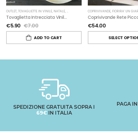
OUTLET
,
TOVAGLIETTE IN VINILE
,
NATALE
,
FIORIRA' UN GIARDINO
COPRIVIVANDE
,
FIORIRA' UN GIA
Tovaglietta Intrecciata Vinile Oro Di Fiorirà Un Giardino
€
5.90
€
7.00
€
54.00
ADD TO CART
SELECT OPTIO
PAGA I
SPEDIZIONE GRATUITA SOPRA I
69€
IN ITALIA