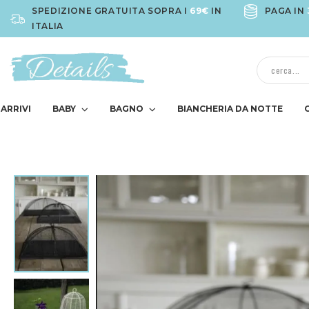
SPEDIZIONE GRATUITA SOPRA I
69€
IN
PAGA IN
ITALIA
ARRIVI
BABY
BAGNO
BIANCHERIA DA NOTTE