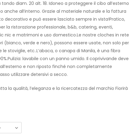
tondo diam. 20 alt. 18. Idoneo a proteggere il cibo all’esterno
simo anche all’interno. Grazie al materiale naturale e la fattura
lto decorativo e può essere lasciato sempre in vista!Pratico,
r la ristorazione professionale, b&b, catering, eventi,
pic nic e matrimoni e uso domestico.Le nostre cloches in rete
olori (bianco, verde e nero), possono essere usate, non solo per
le stoviglie, etc..L’abaca, o canapa di Manila, è una fibra
100%.Pulizia: lavabile con un panno umido. Il coprivivande deve
 all’esterno e non riposto finché non completamente
asso utilizzare detersivi a secco.
ta la qualità, l’eleganza e la ricercatezza del marchio Fiorirà