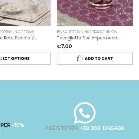
FIORIRA' UN GIARDINO
TOVAGLIETTE IN VINILE
,
FIORIRA' UN GIARDINO
Coprivivande Rete Piccolo 25×40 H14 Cm In Abaca Di Fiorirà Un Giardino
Tovaglietta Fiori Impermeabile Vinile Ciclamino Piena Di Fiorirà Un Giardino
€
7.00
ELECT OPTIONS
ADD TO CART
PER
-10%
ASSISTENZA
+39 392 1245408
E