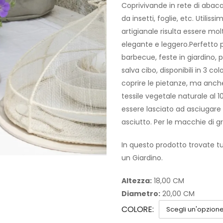
Coprivivande in rete di abaca 
da insetti, foglie, etc. Utilis
artigianale risulta essere mo
elegante e leggero.Perfetto pe
barbecue, feste in giardino, 
salva cibo, disponibili in 3 c
coprire le pietanze, ma anche 
tessile vegetale naturale al 
essere lasciato ad asciugare
asciutto. Per le macchie di gr
In questo prodotto trovate tut
un Giardino.
Altezza:
18,00 CM
Diametro:
20,00 CM
COLORE