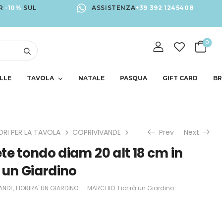
R
-10%
SUL
ASSISTENZA
+39 392 1245408
0
LLE
TAVOLA
NATALE
PASQUA
GIFT CARD
B
RI PER LA TAVOLA
COPRIVIVANDE
Coprivivande rete tondo d
Prev
Next
te tondo diam 20 alt 18 cm in
à un Giardino
ANDE
,
FIORIRA' UN GIARDINO
MARCHIO:
Fiorirà un Giardino