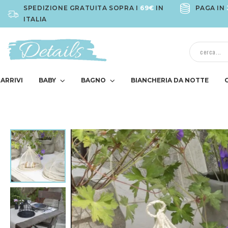
SPEDIZIONE GRATUITA SOPRA I
69€
IN
PAGA IN
ITALIA
ARRIVI
BABY
BAGNO
BIANCHERIA DA NOTTE