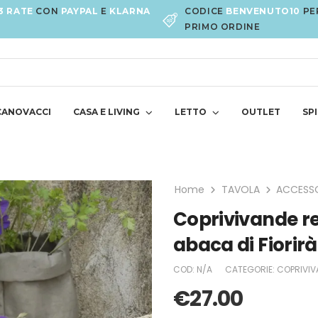
3 RATE
CON
PAYPAL
E
KLARNA
CODICE
BENVENUTO10
PE
PRIMO ORDINE
CANOVACCI
CASA E LIVING
LETTO
OUTLET
SPI
Home
TAVOLA
ACCESSO
Coprivivande re
abaca di Fiorir
COD:
N/A
CATEGORIE:
COPRIVIV
€
27.00