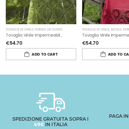
TOVAGLIE IN VINILE
,
FIORIRA' UN GIARDINO
TOVAGLIE IN VINILE
,
NATALE
,
FIORIRA'
Tovaglia Vinile Impermeabile Pizzo Verde Di Fiorirà Un Giardino
€
54.70
€
54.70
ADD TO CART
ADD TO C
PAGA I
SPEDIZIONE GRATUITA SOPRA I
69€
IN ITALIA