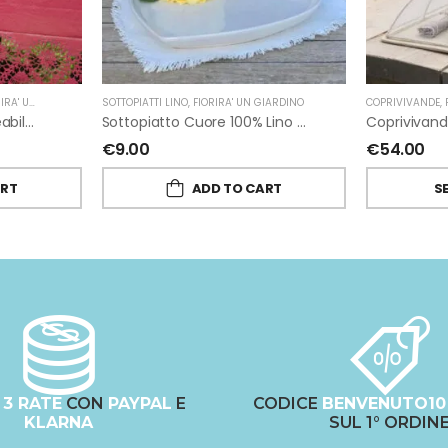
 UN GIARDINO
SOTTOPIATTI LINO
,
FIORIRA' UN GIARDINO
COPRIVIVANDE
,
Tovaglia Vinile Impermeabile Pizzo Rosso Di Fiorirà Un Giardino
Sottopiatto Cuore 100% Lino Grezzo Panna Di Fiorirà Un Giardino
€
9.00
€
54.00
ART
ADD TO CART
S
N
3 RATE
CON
PAYPAL
E
CODICE
BENVENUTO10
KLARNA
SUL 1° ORDIN