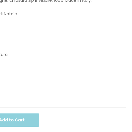
he, chiusura zip invisibile, 100% Made in Italy,
di Natale.
ura.
Add to Cart