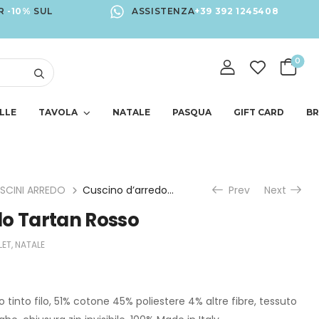
R
-10%
SUL
ASSISTENZA
+39 392 1245408
0
LLE
TAVOLA
NATALE
PASQUA
GIFT CARD
B
SCINI ARREDO
Cuscino d’arredo Tartan Rosso
Prev
Next
do Tartan Rosso
LET
,
NATALE
 tinto filo, 51% cotone 45% poliestere 4% altre fibre, tessuto