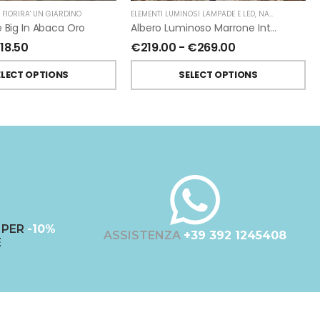
,
FIORIRA' UN GIARDINO
ELEMENTI LUMINOSI LAMPADE E LED
,
NATALE
,
FIORIRA
e Big In Abaca Oro
Albero Luminoso Marrone Interno-Esterno Di Fiorirà Un Giardino
€
18.50
€
219.00
-
€
269.00
ELECT OPTIONS
SELECT OPTIONS
PER
-10%
ASSISTENZA
+39 392 1245408
E