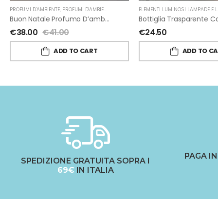
PROFUMI D'AMBIENTE
,
PROFUMI D'AMBIENTE FIORIRA' UN GIARDINO
ELEMENTI LUMINOSI LAMPADE E L
,
NATALE
,
FIORIRA' U
Buon Natale Profumo D’ambiente Di Fiorirà Un Giardino
€
38.00
€
41.00
€
24.50
ADD TO CART
ADD TO C
PAGA I
SPEDIZIONE GRATUITA SOPRA I
69€
IN ITALIA