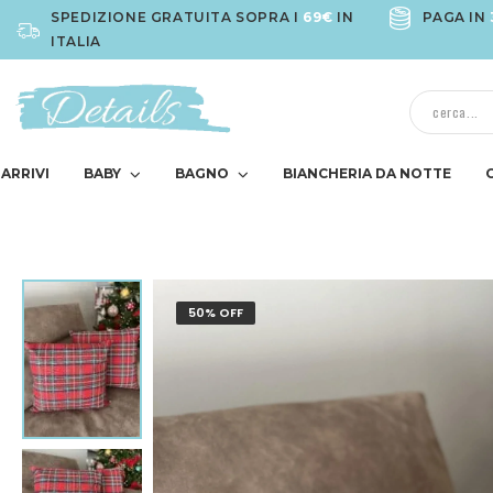
SPEDIZIONE GRATUITA SOPRA I
69€
IN
PAGA IN
ITALIA
ARRIVI
BABY
BAGNO
BIANCHERIA DA NOTTE
50% OFF