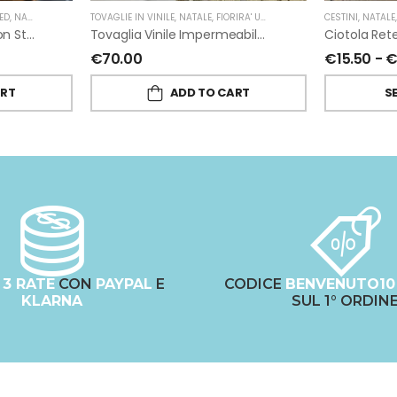
ED
N GIARDINO
,
NATALE
,
FIORIRA' UN GIARDINO
TOVAGLIE IN VINILE
,
NATALE
,
FIORIRA' UN GIARDINO
CESTINI
,
NATALE
Bottiglia Trasparente Con Stelle Bianche
Tovaglia Vinile Impermeabile Pizzo Oro Di Fiorirà Un Giardino
Ciotola Ret
€
70.00
€
15.50
-
ART
ADD TO CART
S
N
3 RATE
CON
PAYPAL
E
CODICE
BENVENUTO10
KLARNA
SUL 1° ORDIN