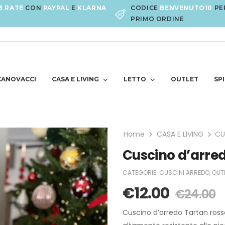
3 RATE
CON
PAYPAL
E
KLARNA
CODICE
BENVENUTO10
PE
PRIMO ORDINE
CANOVACCI
CASA E LIVING
LETTO
OUTLET
SPI
Home
CASA E LIVING
CU
Cuscino d’arre
CATEGORIE:
CUSCINI ARREDO
,
OUT
€
12.00
€
24.00
Cuscino d’arredo Tartan rosso