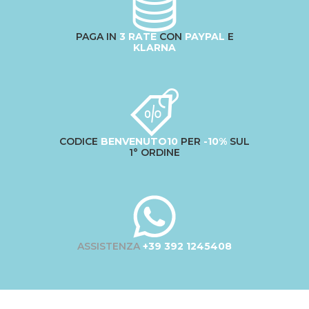
PAGA IN
3 RATE
CON
PAYPAL
E
KLARNA
CODICE
BENVENUTO10
PER
-10%
SUL
1° ORDINE
ASSISTENZA
+39 392 1245408