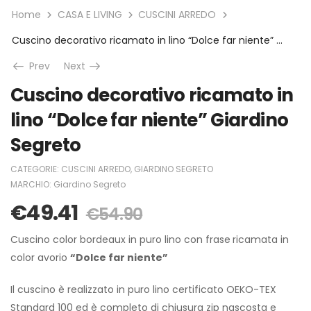
Home
CASA E LIVING
CUSCINI ARREDO
Cuscino decorativo ricamato in lino “Dolce far niente” Giardino Segreto
Prev
Next
Cuscino decorativo ricamato in
lino “Dolce far niente” Giardino
Segreto
CATEGORIE:
CUSCINI ARREDO
,
GIARDINO SEGRETO
MARCHIO:
Giardino Segreto
€
49.41
€
54.90
Cuscino color bordeaux in puro lino con frase
ricamata in
color avorio
“Dolce far niente”
Il cuscino è realizzato in puro lino certificato OEKO-TEX
Standard 100 ed è completo di chiusura zip nascosta e