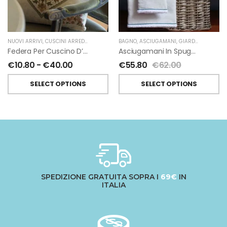
NUOVI ARRIVI
,
CUSCINI ARREDO
,
TESSITURA TOSCANA TELERIE
BAGNO
,
ASCIUGAMANI
,
GIARDINO SEGRETO
Federa Per Cuscino D’arredo Mudra In Lino Di Tessitura Toscana Telerie
Asciugamani In Spugna E Lino Di Giardino Segreto
€
10.80
-
€
40.00
€
55.80
€
62.00
SELECT OPTIONS
SELECT OPTIONS
SPEDIZIONE GRATUITA SOPRA I
69€
IN
ITALIA