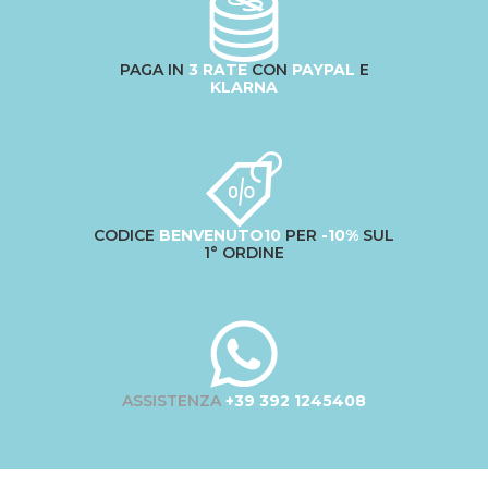
PAGA IN
3 RATE
CON
PAYPAL
E
KLARNA
CODICE
BENVENUTO10
PER
-10%
SUL
1° ORDINE
ASSISTENZA
+39 392 1245408