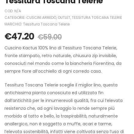
Tessitura Toscana Telerie
COD:
N/A
CATEGORIE:
CUSCINI ARREDO
,
OUTLET
,
TESSITURA TOSCANA TELERIE
MARCHIO:
Tessitura Toscana Telerie
€
47.20
€
59.00
Cuscino Kactus 100% lino di Tessitura Toscana Telerie,
fronte stampato, retro naturale, chiusura zip invisibile,
conosciuti nel mondo come la biancheria Fiorentina, da
sempre fiore all’occhiello di ogni corredo casa.
Tessitura Toscana Telerie sceglie il miglior lino, questa
antichissima pianta conosciuta ed utilizzata fin
dall’antichità per le innumerevoli qualità, fra cui l’elevata
resistenza che, ad ogni lavaggio lo rende sempre più
morbido al tatto e bello, la traspirabilità, naturalmente
anallergico, non è soggetto a muffe, acari e tarme,
l’elevata sostenibilità, infatti viene coltivata senza l’uso di