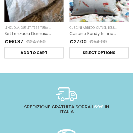
LENZUOLA
,
OUTLET
,
TESSITURA TOSCANA TELERIE
CUSCINI ARREDO
,
OUTLET
,
TESSITURA TOSCANA TELERIE
Set Lenzuola Damasco Mosaico Grattato Di Tessitura Toscana Telerie 2 Piazze
Cuscino Bondy In Lino Di Tessitura Toscana Telerie
€
160.87
€
247.50
€
27.00
€
54.00
ADD TO CART
SELECT OPTIONS
SPEDIZIONE GRATUITA SOPRA I
69€
IN
ITALIA