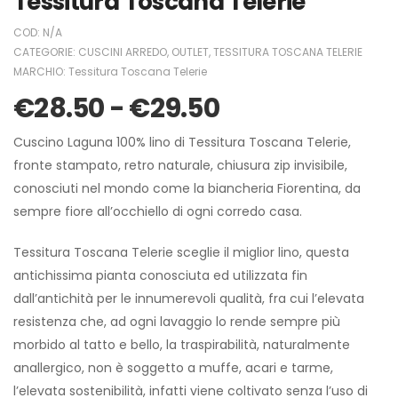
Tessitura Toscana Telerie
COD:
N/A
CATEGORIE:
CUSCINI ARREDO
,
OUTLET
,
TESSITURA TOSCANA TELERIE
MARCHIO:
Tessitura Toscana Telerie
€
28.50
-
€
29.50
Cuscino Laguna 100% lino di Tessitura Toscana Telerie,
fronte stampato, retro naturale, chiusura zip invisibile,
conosciuti nel mondo come la biancheria Fiorentina, da
sempre fiore all’occhiello di ogni corredo casa.
Tessitura Toscana Telerie sceglie il miglior lino, questa
antichissima pianta conosciuta ed utilizzata fin
dall’antichità per le innumerevoli qualità, fra cui l’elevata
resistenza che, ad ogni lavaggio lo rende sempre più
morbido al tatto e bello, la traspirabilità, naturalmente
anallergico, non è soggetto a muffe, acari e tarme,
l’elevata sostenibilità, infatti viene coltivato senza l’uso di