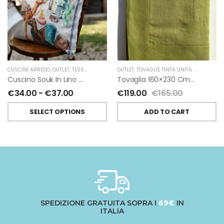
CUSCINI ARREDO
,
OUTLET
,
TESSITURA TOSCANA TELERIE
OUTLET
,
TOVAGLIE TINTA UNITA IN LINO
,
TES
Cuscino Souk In Lino Di Tessitura Toscana Telerie
Tovaglia 160×230 Cm In Lino Colore Verde Di Tessitura Toscana Telerie
€
34.00
-
€
37.00
€
119.00
€
165.00
SELECT OPTIONS
ADD TO CART
SPEDIZIONE GRATUITA SOPRA I
69€
IN
ITALIA