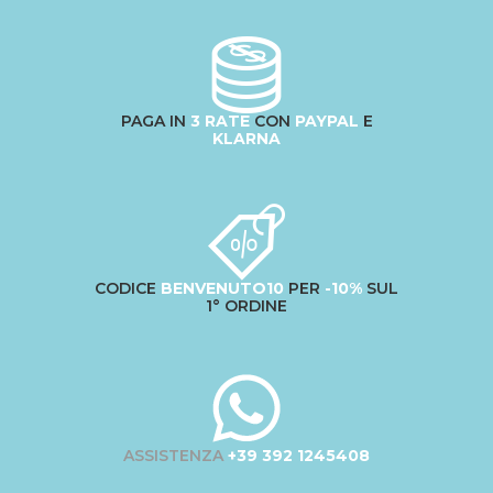
PAGA IN
3 RATE
CON
PAYPAL
E
KLARNA
CODICE
BENVENUTO10
PER
-10%
SUL
1° ORDINE
ASSISTENZA
+39 392 1245408