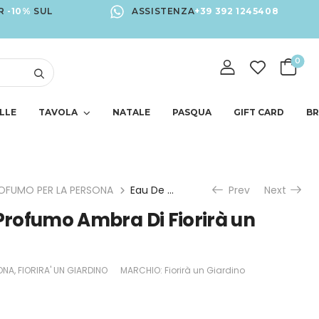
R
-10%
SUL
ASSISTENZA
+39 392 1245408
0
LLE
TAVOLA
NATALE
PASQUA
GIFT CARD
B
OFUMO PER LA PERSONA
Eau De Toilette Profumo Ambra Di Fiorirà un Giardino
Prev
Next
 Profumo Ambra Di Fiorirà un
ONA
,
FIORIRA' UN GIARDINO
MARCHIO:
Fiorirà un Giardino