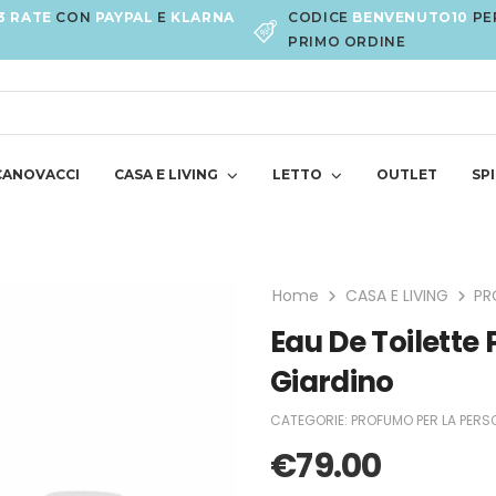
3 RATE
CON
PAYPAL
E
KLARNA
CODICE
BENVENUTO10
PE
PRIMO ORDINE
CANOVACCI
CASA E LIVING
LETTO
OUTLET
SPI
Home
CASA E LIVING
PR
Eau De Toilette
Giardino
CATEGORIE:
PROFUMO PER LA PERS
€
79.00