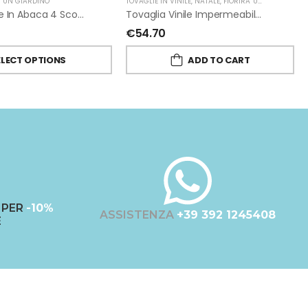
A' UN GIARDINO
TOVAGLIE IN VINILE
,
NATALE
,
FIORIRA' UN GIARDINO
Porta Posate In Abaca 4 Scomparti
Tovaglia Vinile Impermeabile Pizzo Rosso Di Fiorirà Un Giardino
€
54.70
ELECT OPTIONS
ADD TO CART
PER
-10%
ASSISTENZA
+39 392 1245408
E