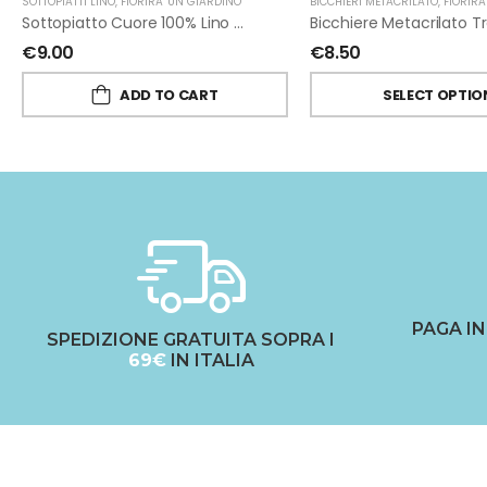
SOTTOPIATTI LINO
,
FIORIRA' UN GIARDINO
BICCHIERI METACRILATO
,
FIORIRA' UN
Sottopiatto Cuore 100% Lino Grezzo Panna Di Fiorirà Un Giardino
€
9.00
€
8.50
ADD TO CART
SELECT OPTIO
PAGA I
SPEDIZIONE GRATUITA SOPRA I
69€
IN ITALIA