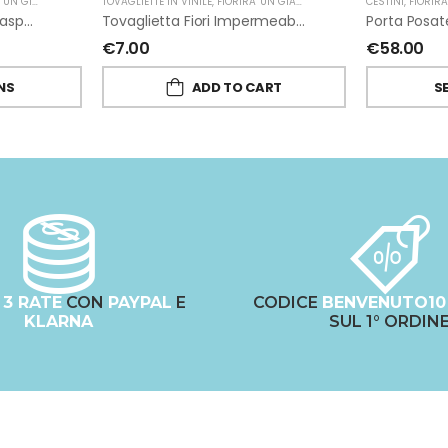
 GIARDINO
TOVAGLIETTE IN VINILE
,
FIORIRA' UN GIARDINO
CESTINI
,
FIORIR
Bicchiere Metacrilato Trasparente Spirale Colorata Di Fiorirà Un Giardino
Tovaglietta Fiori Impermeabile Vinile Ciclamino Piena Di Fiorirà Un Giardino
€
7.00
€
58.00
NS
ADD TO CART
S
N
3 RATE
CON
PAYPAL
E
CODICE
BENVENUTO10
KLARNA
SUL 1° ORDIN