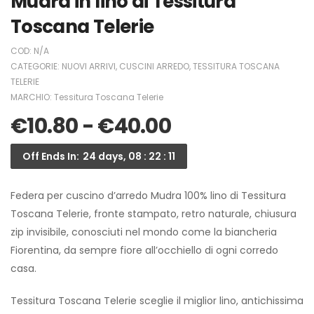
Mudra in lino di Tessitura
Toscana Telerie
COD:
N/A
CATEGORIE:
NUOVI ARRIVI
,
CUSCINI ARREDO
,
TESSITURA TOSCANA
TELERIE
MARCHIO:
Tessitura Toscana Telerie
€
10.80
-
€
40.00
Off Ends In:
24 days, 08 : 22 : 11
Federa per cuscino d’arredo Mudra 100% lino di Tessitura
Toscana Telerie, fronte stampato, retro naturale, chiusura
zip invisibile, conosciuti nel mondo come la biancheria
Fiorentina, da sempre fiore all’occhiello di ogni corredo
casa.
Tessitura Toscana Telerie sceglie il miglior lino, antichissima