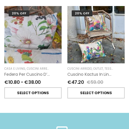
20% OFF
20% OFF
CASA E LIVING
,
CUSCINI ARREDO
,
NUOVI ARRIVI
CUSCINI ARREDO
,
TESSITURA TOSCANA TELERIE
,
OUTLET
,
TESSITURA TOSCANA TELERIE
Federa Per Cuscino D’arredo Ibisco In Lino Di Tessitura Toscana Telerie
Cuscino Kactus In Lino Di Tessitura Toscana Telerie
€
10.80
-
€
38.00
€
47.20
€
59.00
SELECT OPTIONS
SELECT OPTIONS