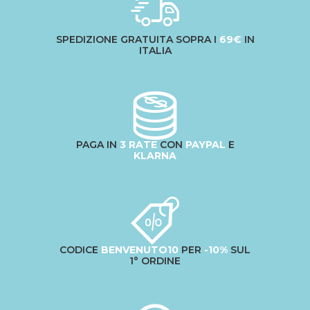
SPEDIZIONE GRATUITA SOPRA I
69€
IN
ITALIA
PAGA IN
3 RATE
CON
PAYPAL
E
KLARNA
CODICE
BENVENUTO10
PER
-10%
SUL
1° ORDINE