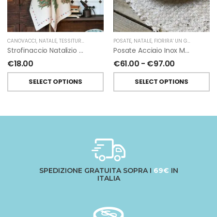
CANOVACCI
,
NATALE
,
TESSITURA TOSCANA TELERIE
POSATE
,
NATALE
,
FIORIRA' UN GIARDINO
Strofinaccio Natalizio Fairy Trees In Lino Di Tessitura Toscana Telerie
Posate Acciaio Inox Manico Battuto Oro Di Fiorirà Un Giardino
€
18.00
€
61.00
-
€
97.00
SELECT OPTIONS
SELECT OPTIONS
SPEDIZIONE GRATUITA SOPRA I
69€
IN
ITALIA