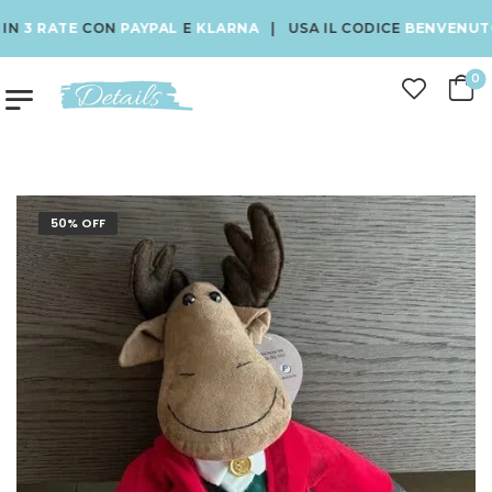
3 RATE
CON
PAYPAL
E
KLARNA
| USA IL CODICE
BENVENUTO10
0
50% OFF