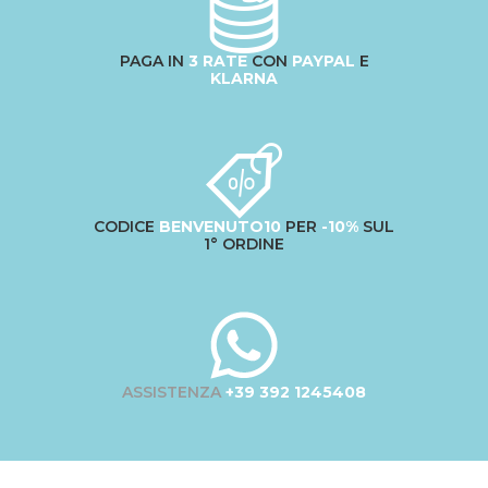
PAGA IN
3 RATE
CON
PAYPAL
E
KLARNA
CODICE
BENVENUTO10
PER
-10%
SUL
1° ORDINE
ASSISTENZA
+39 392 1245408