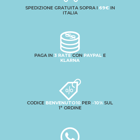
SPEDIZIONE GRATUITA SOPRA I
69€
IN
ITALIA
PAGA IN
3 RATE
CON
PAYPAL
E
KLARNA
CODICE
BENVENUTO10
PER
-10%
SUL
1° ORDINE