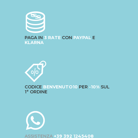
PAGA IN
3 RATE
CON
PAYPAL
E
KLARNA
CODICE
BENVENUTO10
PER
-10%
SUL
1° ORDINE
ASSISTENZA
+39 392 1245408