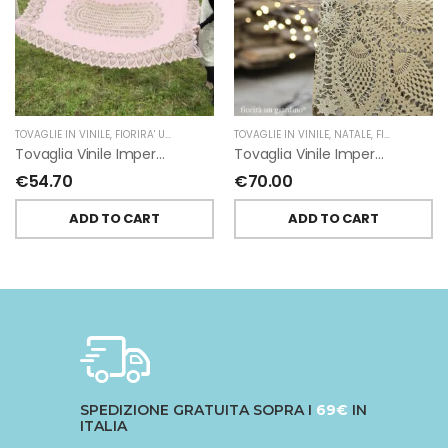
TOVAGLIE IN VINILE
,
FIORIRA' UN GIARDINO
TOVAGLIE IN VINILE
,
NATALE
,
FIORIRA' UN GIARDINO
Tovaglia Vinile Impermeabile Pizzo Rosa Di Fiorirà Un Giardino
Tovaglia Vinile Impermeabile Pizzo Oro Di Fiorirà Un Giardino
€
54.70
€
70.00
ADD TO CART
ADD TO CART
SPEDIZIONE GRATUITA SOPRA I
69€
IN
ITALIA