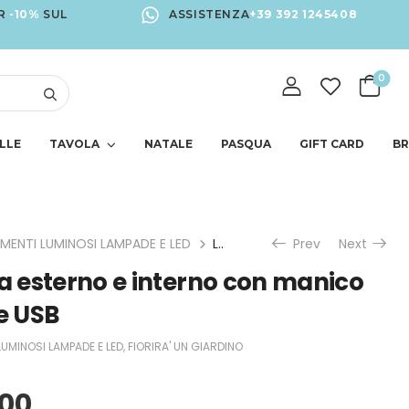
R
-10%
SUL
ASSISTENZA
+39 392 1245408
0
LLE
TAVOLA
NATALE
PASQUA
GIFT CARD
B
EMENTI LUMINOSI LAMPADE E LED
Lampada Led da esterno e interno con manico nero ricaricabile USB
Prev
Next
 esterno e interno con manico
le USB
LUMINOSI LAMPADE E LED
,
FIORIRA' UN GIARDINO
.00