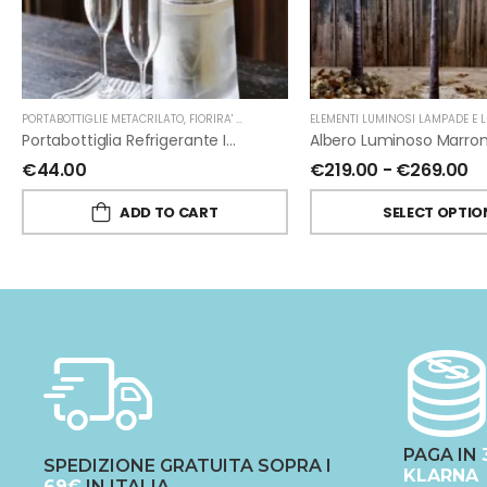
PORTABOTTIGLIE METACRILATO
,
FIORIRA' UN GIARDINO
ELEMENTI LUMINOSI LAMPADE E L
Portabottiglia Refrigerante In Metacrilato Di Fiorirà Un Giardino
€
44.00
€
219.00
-
€
269.00
ADD TO CART
SELECT OPTIO
PAGA IN
SPEDIZIONE GRATUITA SOPRA I
KLARNA
69€
IN ITALIA