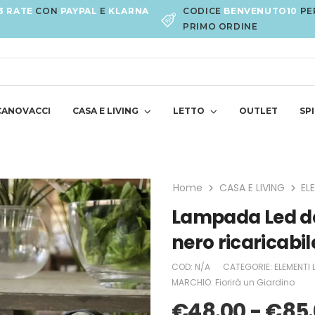
3 RATE
CON
PAYPAL
E
KLARNA
CODICE
BENVENUTO10
PE
PRIMO ORDINE
CANOVACCI
CASA E LIVING
LETTO
OUTLET
SPI
Home
CASA E LIVING
EL
Lampada Led da
nero ricaricabi
COD:
N/A
CATEGORIE:
ELEMENTI 
MARCHIO:
Fiorirà un Giardino
€
48.00
-
€
85