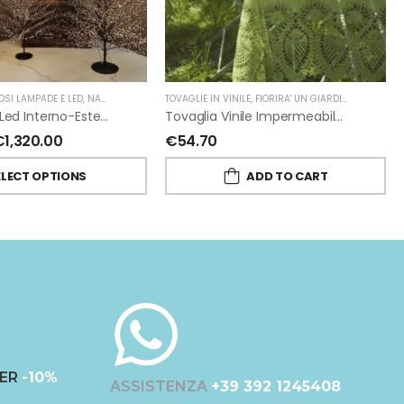
OSI LAMPADE E LED
,
NATALE
,
FIORIRA' UN GIARDINO
TOVAGLIE IN VINILE
,
FIORIRA' UN GIARDINO
Pino Nero A Led Interno-Esterno Di Fiorirà Un Giardino
Tovaglia Vinile Impermeabile Pizzo Verde Di Fiorirà Un Giardino
€
1,320.00
€
54.70
ELECT OPTIONS
ADD TO CART
ER
-10%
ASSISTENZA
+39 392 1245408