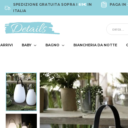
SPEDIZIONE GRATUITA SOPRA I
69€
IN
PAGA IN
ITALIA
ARRIVI
BABY
BAGNO
BIANCHERIA DA NOTTE