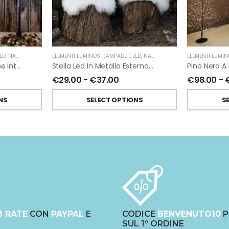
ED
,
NATALE
,
FIORIRA' UN GIARDINO
ELEMENTI LUMINOSI LAMPADE E LED
,
NATALE
,
FIORIRA' UN GIARDINO
ELEMENTI LUMIN
Albero Luminoso Marrone Interno-Esterno Di Fiorirà Un Giardino
Stella Led In Metallo Esterno-Interno
€
29.00
-
€
37.00
€
98.00
-
NS
SELECT OPTIONS
S
3 RATE
CON
PAYPAL
E
CODICE
BENVENUTO10
P
SUL 1° ORDINE