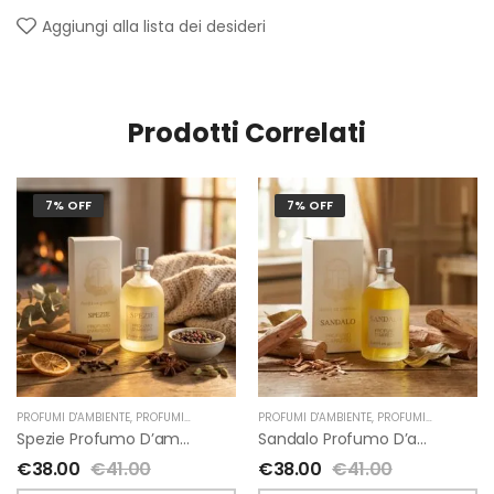
Aggiungi alla lista dei desideri
Prodotti Correlati
7% OFF
7% OFF
PROFUMI D'AMBIENTE
,
PROFUMI D'AMBIENTE FIORIRA' UN GIARDINO
PROFUMI D'AMBIENTE
,
,
PROFUMI D'AMBIENTE FIORIRA' UN GIARDINO
FIORIRA' UN GIARDI
Spezie Profumo D’ambiente Di Fiorirà Un Giardino
Sandalo Profumo D’ambiente Di Fiorirà Un Giardino
€
38.00
€
41.00
€
38.00
€
41.00