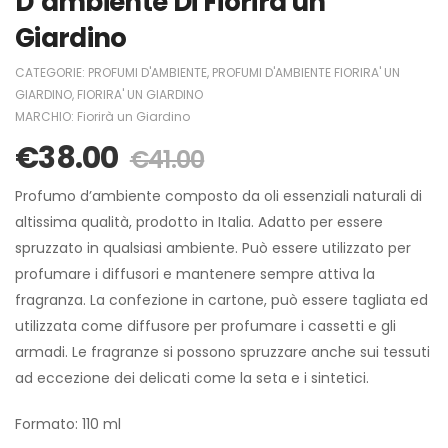
D’ambiente Di Fiorirà un
Giardino
CATEGORIE:
PROFUMI D'AMBIENTE
,
PROFUMI D'AMBIENTE FIORIRA' UN
GIARDINO
,
FIORIRA' UN GIARDINO
MARCHIO:
Fiorirà un Giardino
€
38.00
€
41.00
Profumo d’ambiente composto da oli essenziali naturali di
altissima qualità, prodotto in Italia. Adatto per essere
spruzzato in qualsiasi ambiente. Può essere utilizzato per
profumare i diffusori e mantenere sempre attiva la
fragranza. La confezione in cartone, può essere tagliata ed
utilizzata come diffusore per profumare i cassetti e gli
armadi. Le fragranze si possono spruzzare anche sui tessuti
ad eccezione dei delicati come la seta e i sintetici.
Formato: 110 ml