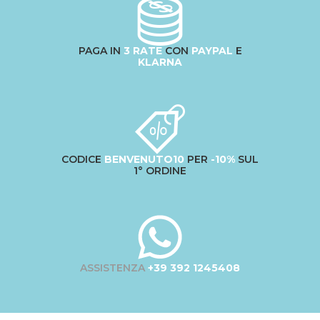
PAGA IN
3 RATE
CON
PAYPAL
E
KLARNA
CODICE
BENVENUTO10
PER
-10%
SUL
1° ORDINE
ASSISTENZA
+39 392 1245408