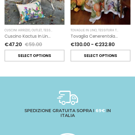
CUSCINI ARREDO
,
OUTLET
,
TESSITURA TOSCANA TELERIE
TOVAGLIE IN LINO
,
TESSITURA TOSCANA TELERIE
Cuscino Kactus In Lino Di Tessitura Toscana Telerie
Tovaglia Cenerentola In Lino Di Tessitura Toscana Telerie
€
47.20
€
59.00
€
130.00
-
€
232.80
SELECT OPTIONS
SELECT OPTIONS
SPEDIZIONE GRATUITA SOPRA I
69€
IN
ITALIA