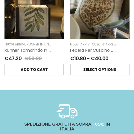
NUOVI ARRIVI
,
RUNNER IN LINO
,
TESSITURA TOSCANA TELERIE
NUOVI ARRIVI
,
CUSCINI ARREDO
,
TESSITUR
Runner Tamarindo In Lino Di Tessitura Toscana Telerie
Federa Per Cuscino D’arredo Mudra In Lino Di Tessitura Toscana Telerie
€
47.20
€
59.00
€
10.80
-
€
40.00
ADD TO CART
SELECT OPTIONS
SPEDIZIONE GRATUITA SOPRA I
69€
IN
ITALIA