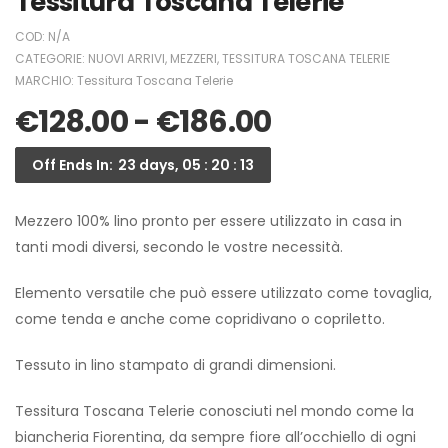
Tessitura Toscana Telerie
COD:
N/A
CATEGORIE:
NUOVI ARRIVI
,
MEZZERI
,
TESSITURA TOSCANA TELERIE
MARCHIO:
Tessitura Toscana Telerie
€
128.00
-
€
186.00
Off Ends In:
23 days, 05 : 20 : 13
Mezzero 100% lino pronto per essere utilizzato in casa in
tanti modi diversi, secondo le vostre necessità.
Elemento versatile che può essere utilizzato come tovaglia,
come tenda e anche come copridivano o copriletto.
Tessuto in lino stampato di grandi dimensioni.
Tessitura Toscana Telerie conosciuti nel mondo come la
biancheria Fiorentina, da sempre fiore all’occhiello di ogni