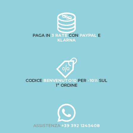
PAGA IN
3 RATE
CON
PAYPAL
E
KLARNA
CODICE
BENVENUTO10
PER
-10%
SUL
1° ORDINE
ASSISTENZA
+39 392 1245408