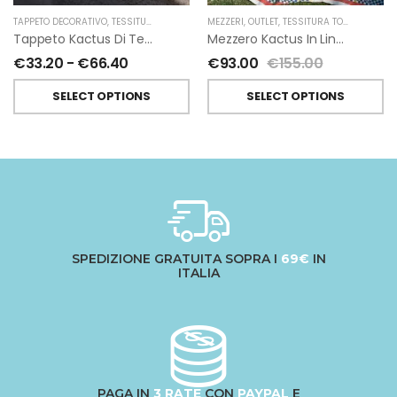
TAPPETO DECORATIVO
,
TESSITURA TOSCANA TELERIE
MEZZERI
,
OUTLET
,
TESSITURA TOSCANA TELERIE
Tappeto Kactus Di Tessitura Toscana Telerie
Mezzero Kactus In Lino Di Tessitura Toscana Telerie
€
33.20
-
€
66.40
€
93.00
€
155.00
SELECT OPTIONS
SELECT OPTIONS
SPEDIZIONE GRATUITA SOPRA I
69€
IN
ITALIA
PAGA IN
3 RATE
CON
PAYPAL
E