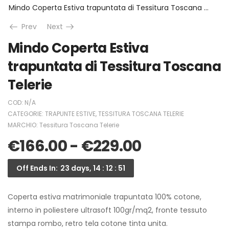
Mindo Coperta Estiva trapuntata di Tessitura Toscana Telerie
Prev
Next
Mindo Coperta Estiva
trapuntata di Tessitura Toscana
Telerie
COD:
N/A
CATEGORIE:
TRAPUNTE ESTIVE
,
TESSITURA TOSCANA TELERIE
MARCHIO:
Tessitura Toscana Telerie
€
166.00
-
€
229.00
Off Ends In:
23 days, 14 : 12 : 50
Coperta estiva matrimoniale trapuntata 100% cotone,
interno in poliestere ultrasoft 100gr/mq2, fronte tessuto
stampa rombo, retro tela cotone tinta unita.