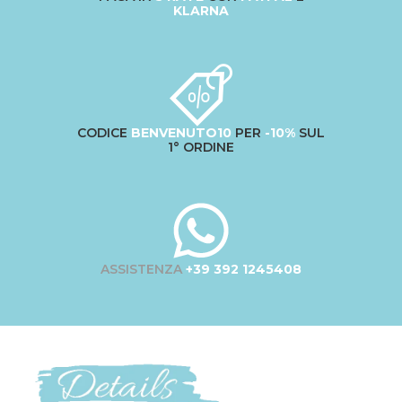
KLARNA
CODICE
BENVENUTO10
PER
-10%
SUL
1° ORDINE
ASSISTENZA
+39 392 1245408