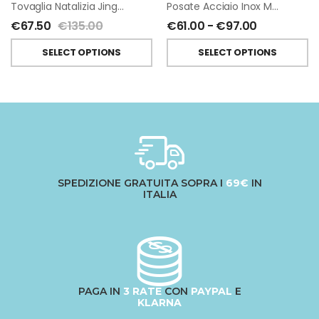
Tovaglia Natalizia Jingle Woof In Cotone Di Tessitura Toscana Telerie
Posate Acciaio Inox Manico Battuto Oro Di Fiorirà Un Giardino
€
67.50
€
135.00
€
61.00
-
€
97.00
SELECT OPTIONS
SELECT OPTIONS
SPEDIZIONE GRATUITA SOPRA I
69€
IN
ITALIA
PAGA IN
3 RATE
CON
PAYPAL
E
KLARNA