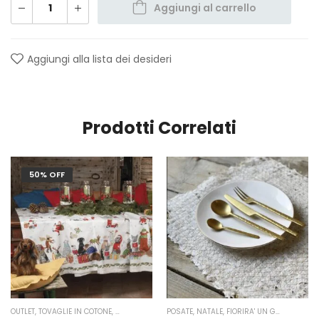
Aggiungi al carrello
Aggiungi alla lista dei desideri
Prodotti Correlati
50% OFF
OUTLET
,
TOVAGLIE IN COTONE
,
NATALE
,
TESSITURA TOSCANA TELERIE
POSATE
,
NATALE
,
FIORIRA' UN GIARDINO