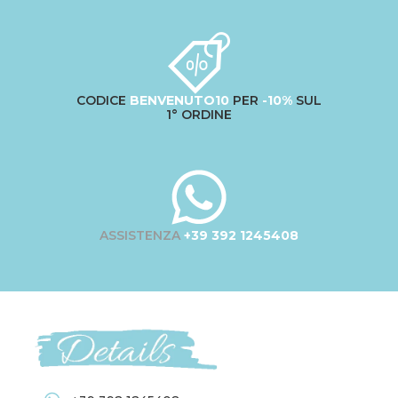
CODICE
BENVENUTO10
PER
-10%
SUL
1° ORDINE
ASSISTENZA
+39 392 1245408