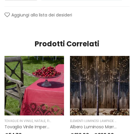
Aggiungi alla lista dei desideri
Prodotti Correlati
TOVAGLIE IN VINILE
,
NATALE
,
FIORIRA' UN GIARDINO
ELEMENTI LUMINOSI LAMPADE E LED
,
NATAL
Tovaglia Vinile Impermeabile Pizzo Rosso Di Fiorirà Un Giardino
Albero Luminoso Marrone Interno-Esterno Di Fiorirà Un Giardino