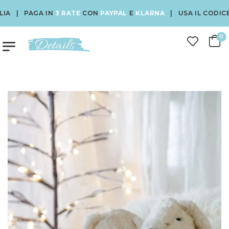
 | PAGA IN
3 RATE
CON
PAYPAL
E
KLARNA
| USA IL CODICE
BE
0