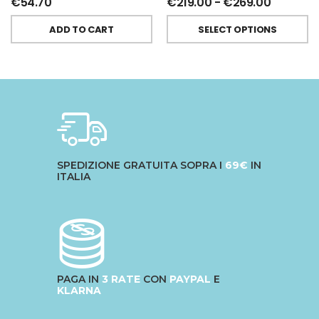
€
54.70
€
219.00
-
€
269.00
ADD TO CART
SELECT OPTIONS
SPEDIZIONE GRATUITA SOPRA I
69€
IN
ITALIA
PAGA IN
3 RATE
CON
PAYPAL
E
KLARNA