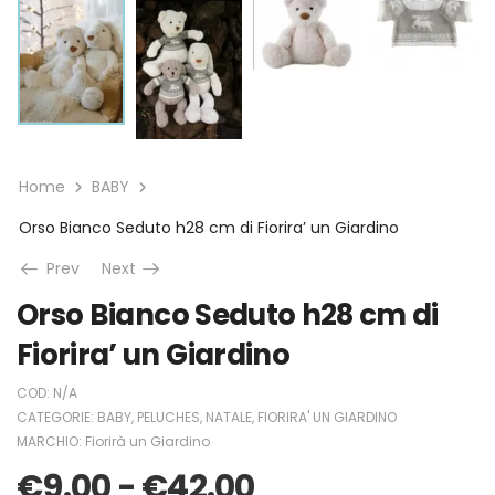
Home
BABY
Orso Bianco Seduto h28 cm di Fiorira’ un Giardino
Prev
Next
Orso Bianco Seduto h28 cm di
Fiorira’ un Giardino
COD:
N/A
CATEGORIE:
BABY
,
PELUCHES
,
NATALE
,
FIORIRA' UN GIARDINO
MARCHIO:
Fiorirà un Giardino
€
9.00
-
€
42.00