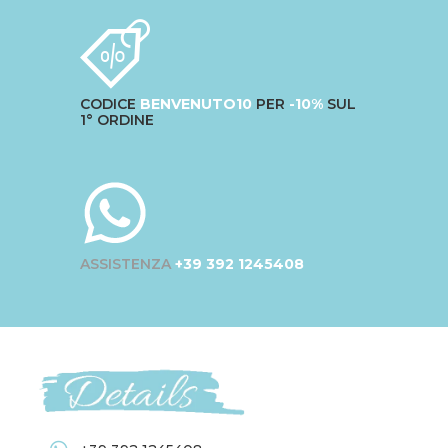
CODICE
BENVENUTO10
PER
-10%
SUL
1° ORDINE
ASSISTENZA
+39 392 1245408