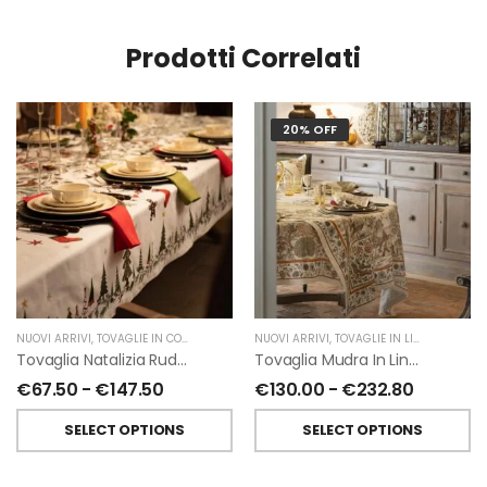
Prodotti Correlati
20% OFF
NUOVI ARRIVI
,
TOVAGLIE IN COTONE
,
NATALE
,
NUOVI ARRIVI
TESSITURA TOSCANA TELERIE
,
TOVAGLIE IN LINO
,
TESSITUR
Tovaglia Natalizia Rudy In Cotone Di Tessitura Toscana Telerie
Tovaglia Mudra In Lino Di Tessitura Toscana Telerie
€
67.50
-
€
147.50
€
130.00
-
€
232.80
SELECT OPTIONS
SELECT OPTIONS