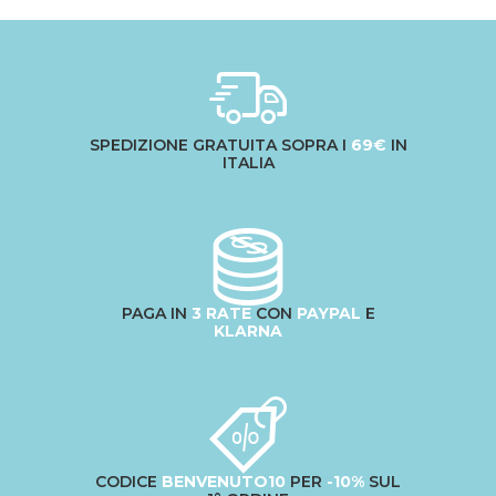
SPEDIZIONE GRATUITA SOPRA I
69€
IN
ITALIA
PAGA IN
3 RATE
CON
PAYPAL
E
KLARNA
CODICE
BENVENUTO10
PER
-10%
SUL