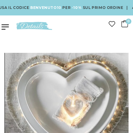
IL CODICE
BENVENUTO10
PER
-10%
SUL PRIMO ORDINE | AS
0