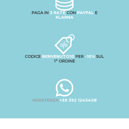
PAGA IN
3 RATE
CON
PAYPAL
E
KLARNA
CODICE
BENVENUTO10
PER
-10%
SUL
1° ORDINE
ASSISTENZA
+39 392 1245408