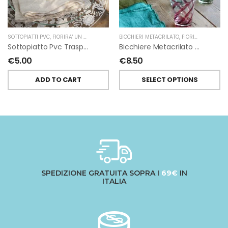
SOTTOPIATTI PVC
,
FIORIRA' UN GIARDINO
BICCHIERI METACRILATO
,
FIORIRA' UN GIARDINO
Sottopiatto Pvc Trasparente Floreale Bianco Di Fiorirà Un Giardino
Bicchiere Metacrilato Trasparente Spirale Colorata Di Fiorirà Un Giardino
€
5.00
€
8.50
ADD TO CART
SELECT OPTIONS
SPEDIZIONE GRATUITA SOPRA I
69€
IN
ITALIA