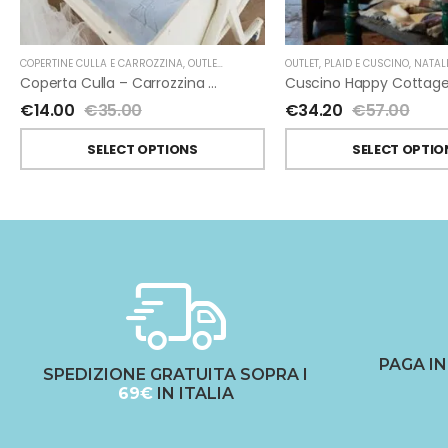
COPERTINE CULLA E CARROZZINA
,
OUTLET
,
MARYPLAID
OUTLET
,
PLAID E CUSCINO
,
NATAL
Coperta Culla – Carrozzina Tricot Di Maryplaid
€
14.00
€
35.00
€
34.20
€
57.00
SELECT OPTIONS
SELECT OPTIO
PAGA I
SPEDIZIONE GRATUITA SOPRA I
69€
IN ITALIA