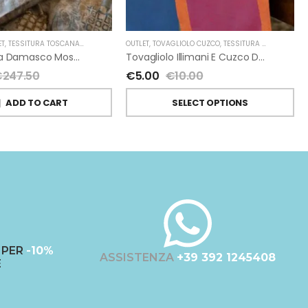
ET
,
TESSITURA TOSCANA TELERIE
OUTLET
,
TOVAGLIOLO CUZCO
,
TESSITURA TOSCANA TELERIE
Set Lenzuola Damasco Mosaico Grattato Di Tessitura Toscana Telerie 2 Piazze
Tovagliolo Illimani E Cuzco Di Tessitura Toscana Telerie
€
247.50
€
5.00
€
10.00
ADD TO CART
SELECT OPTIONS
PER
-10%
ASSISTENZA
+39 392 1245408
E