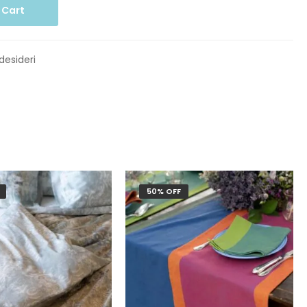
 Cart
 desideri
50% OFF