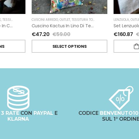
E
,
TESSITURA TOSCANA TELERIE
CUSCINI ARREDO
,
OUTLET
,
TESSITURA TOSCANA TELERIE
LENZUOLA
,
OUTL
Cuscino Happy Cottage In Cotone Di Tessitura Toscana Telerie
Cuscino Kactus In Lino Di Tessitura Toscana Telerie
€
47.20
€
59.00
€
160.87
NS
SELECT OPTIONS
N
3 RATE
CON
PAYPAL
E
CODICE
BENVENUTO10
KLARNA
SUL 1° ORDIN