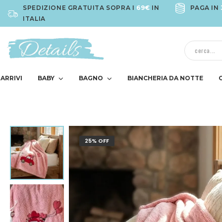
SPEDIZIONE GRATUITA SOPRA I
69€
IN
PAGA IN
ITALIA
ARRIVI
BABY
BAGNO
BIANCHERIA DA NOTTE
25% OFF