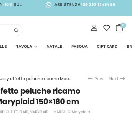
R
-10%
SUL
ASSISTENZA
+39 392 1245408
0
LLE
TAVOLA
NATALE
PASQUA
GIFT CARD
B
Plaid in Bussy effetto peluche ricamo Macchinina di Maryplaid 150×180 cm
Prev
Next
effetto peluche ricamo
Maryplaid 150×180 cm
IE:
OUTLET
,
PLAID
,
MARYPLAID
MARCHIO:
Maryplaid