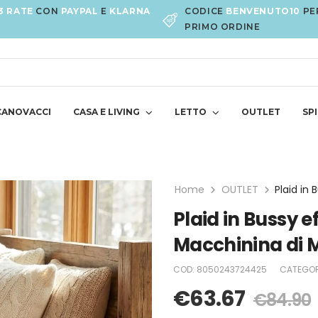
3 RATE
CON
PAYPAL
E
KLARNA
CODICE
BENVENUTO10
PE
PRIMO ORDINE
CANOVACCI
CASA E LIVING
LETTO
OUTLET
SPI
Home
OUTLET
Plaid in Bussy 
Macchinina di 
COD:
8050243724425
CATEGOR
€
63.67
€
84.90