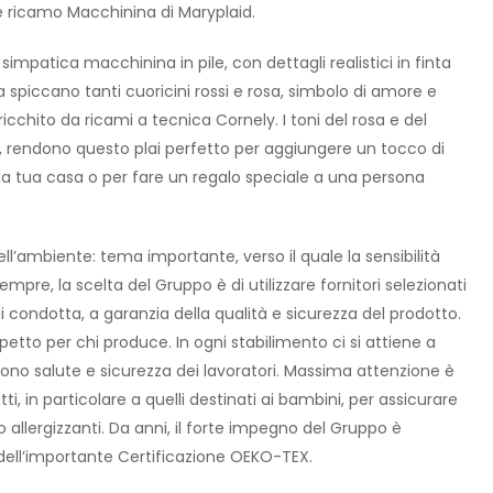
e ricamo Macchinina di Maryplaid.
simpatica macchinina in pile, con dettagli realistici in finta
a spiccano tanti cuoricini rossi e rosa, simbolo di amore e
ricchito da ricami a tecnica Cornely. I toni del rosa e del
ati, rendono questo plai perfetto per aggiungere un tocco di
a tua casa o per fare un regalo speciale a una persona
ell’ambiente: tema importante, verso il quale la sensibilità
re, la scelta del Gruppo è di utilizzare fornitori selezionati
di condotta, a garanzia della qualità e sicurezza del prodotto.
ispetto per chi produce. In ogni stabilimento ci si attiene a
no salute e sicurezza dei lavoratori. Massima attenzione è
ti, in particolare a quelli destinati ai bambini, per assicurare
 allergizzanti. Da anni, il forte impegno del Gruppo è
ell’importante Certificazione OEKO-TEX.