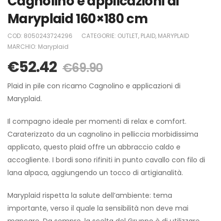
Cagnolino e applicazioni di
Maryplaid 160×180 cm
COD:
8050243724296
CATEGORIE:
OUTLET
,
PLAID
,
MARYPLAID
MARCHIO:
Maryplaid
€
52.42
€
69.90
Plaid in pile con ricamo Cagnolino e applicazioni di
Maryplaid.
Il compagno ideale per momenti di relax e comfort.
Caraterizzato da un cagnolino in pelliccia morbidissima
applicato, questo plaid offre un abbraccio caldo e
accogliente. I bordi sono rifiniti in punto cavallo con filo di
lana alpaca, aggiungendo un tocco di artigianalità.
Maryplaid rispetta la salute dell’ambiente: tema
importante, verso il quale la sensibilità non deve mai
mancare. Da sempre, la scelta del Gruppo è di utilizzare