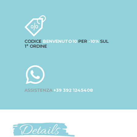
CODICE
BENVENUTO10
PER
-10%
SUL
1° ORDINE
ASSISTENZA
+39 392 1245408