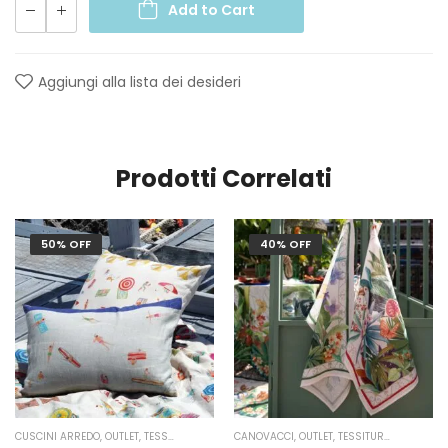
Add to Cart
Aggiungi alla lista dei desideri
Prodotti Correlati
50% OFF
40% OFF
CUSCINI ARREDO
,
OUTLET
,
TESSITURA TOSCANA TELERIE
CANOVACCI
,
OUTLET
,
TESSITURA TOSCANA TELERIE