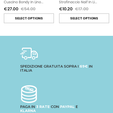
Cuscino Bondy In Lino Di Tessitura Toscana Telerie
Strofinaccio Naif In Lino Di Tessitura Toscana Telerie
€
27.00
€
54.00
€
10.20
€
17.00
SELECT OPTIONS
SELECT OPTIONS
SPEDIZIONE GRATUITA SOPRA I
69€
IN
ITALIA
PAGA IN
3 RATE
CON
PAYPAL
E
KLARNA