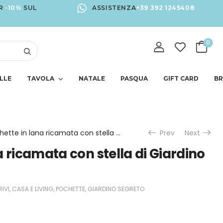
R
-10%
SUL
ASSISTENZA
+39 392 1245408
0
LLE
TAVOLA
NATALE
PASQUA
GIFT CARD
B
Pochette in lana ricamata con stella di Giardino Segreto
Prev
Next
a ricamata con stella di Giardino
IVI
,
CASA E LIVING
,
POCHETTE
,
GIARDINO SEGRETO