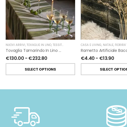
NUOVI ARRIVI
,
TOVAGLIE IN LINO
,
TESSITURA TOSCANA TELERIE
CASA E LIVING
,
NATALE
,
FIORIRA' UN 
Tovaglia Tamarindo In Lino Di Tessitura Toscana Telerie
€
130.00
-
€
232.80
€
4.40
-
€
13.90
SELECT OPTIONS
SELECT OPTIO