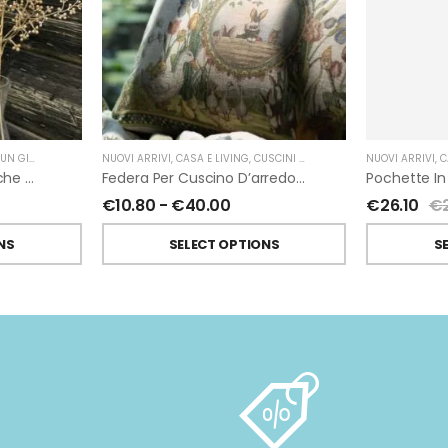
GIARDINO
NUOVI ARRIVI
,
CASA E LIVING
,
CUSCINI ARREDO
,
TESSITURA TOSCANA 
NUOVI ARRIVI
,
C
Rametto Artificiale Bacche Dorate Di Fiorirà Un Giardino
Federa Per Cuscino D’arredo Bunny Garden In Lino Di Tessitura Toscana Telerie
€
10.80
-
€
40.00
€
26.10
€
NS
SELECT OPTIONS
S