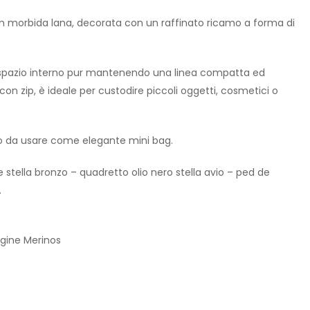
n morbida lana, decorata con un raffinato ricamo a forma di
ù spazio interno pur mantenendo una linea compatta ed
con zip, è ideale per custodire piccoli oggetti, cosmetici o
 o da usare come elegante mini bag.
e stella bronzo – quadretto olio nero stella avio – ped de
.
gine Merinos