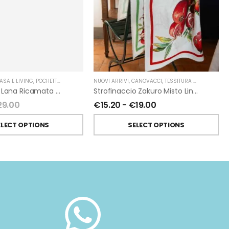
TELERIE
ASA E LIVING
,
POCHETTE
,
GIARDINO SEGRETO
NUOVI ARRIVI
,
CANOVACCI
,
TESSITURA TOSCANA TELERIE
Pochette In Lana Ricamata Con Cuore Di Giardino Segreto
Strofinaccio Zakuro Misto Lino Di Tessitura Toscana Telerie
29.00
€
15.20
-
€
19.00
ELECT OPTIONS
SELECT OPTIONS