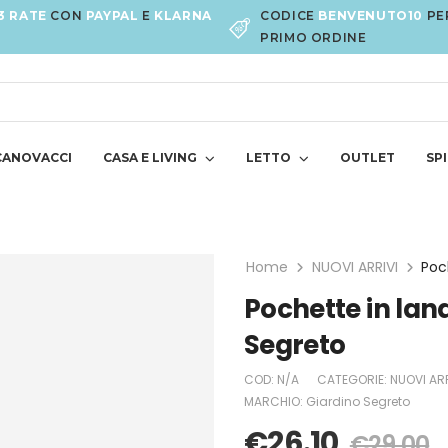
3 RATE
CON
PAYPAL
E
KLARNA
CODICE
BENVENUTO10
PE
PRIMO ORDINE
CANOVACCI
CASA E LIVING
LETTO
OUTLET
SPI
Home
NUOVI ARRIVI
Pochette in lan
Segreto
COD:
N/A
CATEGORIE:
NUOVI ARR
MARCHIO:
Giardino Segreto
€
26.10
€
29.00