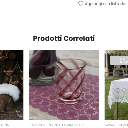
Aggiungi alla lista dei
Prodotti Correlati
OUT
STO
ED
,
NATALE
,
FIORIRA' UN GIARDINO
TOVAGLIETTE IN VINILE
,
FIORIRA' UN GIARDINO
TOVAGLIE IN VIN