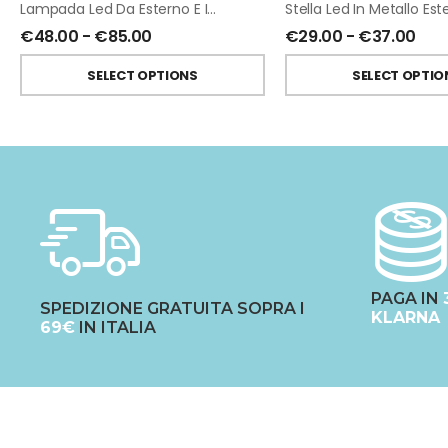
Lampada Led Da Esterno E Interno Con Manico Nero Ricaricabile USB
€
48.00
-
€
85.00
€
29.00
-
€
37.00
SELECT OPTIONS
SELECT OPTIO
PAGA IN
SPEDIZIONE GRATUITA SOPRA I
KLARNA
69€
IN ITALIA