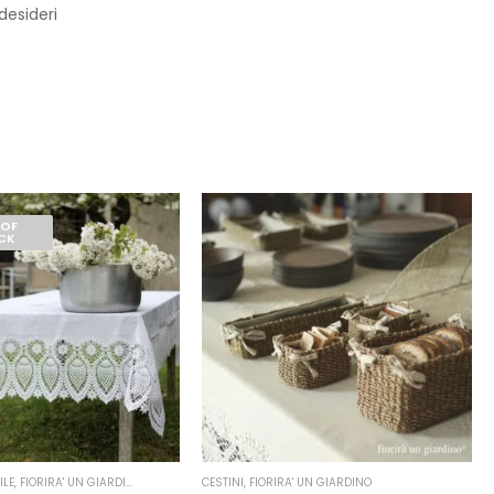
 desideri
 OF
CK
ILE
,
FIORIRA' UN GIARDINO
CESTINI
,
FIORIRA' UN GIARDINO