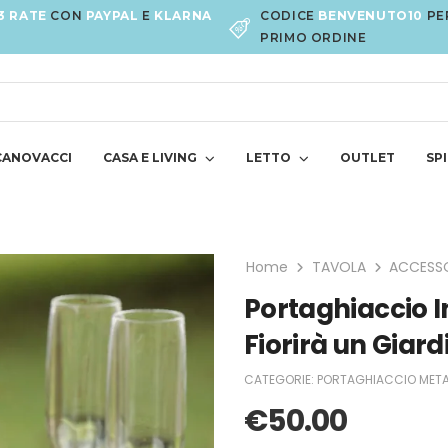
3 RATE
CON
PAYPAL
E
KLARNA
CODICE
BENVENUTO10
PE
PRIMO ORDINE
CANOVACCI
CASA E LIVING
LETTO
OUTLET
SPI
Home
TAVOLA
ACCESSO
Portaghiaccio I
Fiorirà un Giard
CATEGORIE:
PORTAGHIACCIO MET
€
50.00