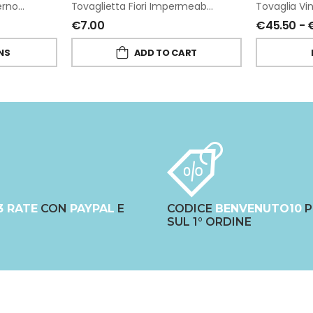
Stella Led In Metallo Esterno-Interno
Tovaglietta Fiori Impermeabile Vinile Ciclamino Piena Di Fiorirà Un Giardino
€
7.00
€
45.50
-
NS
ADD TO CART
3 RATE
CON
PAYPAL
E
CODICE
BENVENUTO10
P
SUL 1° ORDINE