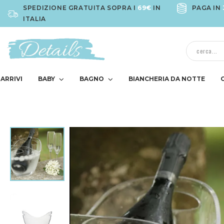
SPEDIZIONE GRATUITA SOPRA I
69€
IN
PAGA IN
ITALIA
ARRIVI
BABY
BAGNO
BIANCHERIA DA NOTTE