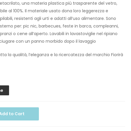
etacrilato, una materia plastica più trasparente del vetro,
labile al 100%. Il materiale usato dona loro leggerezza e
labili, resistenti agli urti e adatti all’uso alimentare. Sono
l’esterno per: pic nic, barbecues, feste in barca, compleanni,
 pranzi o cene all’aperto. Lavabili in lavastoviglie nel ripiano
sciugare con un panno morbido dopo il lavaggio
ta la qualità, l’eleganza e la ricercatezza del marchio Fiorirà
ne
Add to Cart