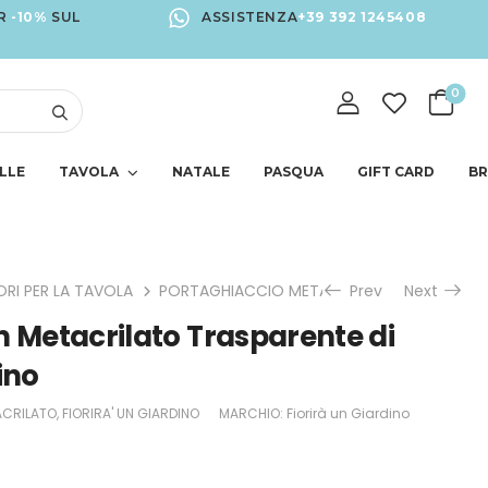
R
-10%
SUL
ASSISTENZA
+39 392 1245408
0
LLE
TAVOLA
NATALE
PASQUA
GIFT CARD
B
RI PER LA TAVOLA
PORTAGHIACCIO METACRILATO
Prev
Next
Portaghia
n Metacrilato Trasparente di
ino
ACRILATO
,
FIORIRA' UN GIARDINO
MARCHIO:
Fiorirà un Giardino