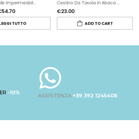
Tovaglia Vinile Impermeabile Pizzo Bianco Di Fiorirà Un Giardino
Cestino Da Tavola In Abaca Con Fiocchi 8 X 16 H9 Cm
€
54.70
€
23.00
LEGGI TUTTO
ADD TO CART
ER
-10%
ASSISTENZA
+39 392 1245408