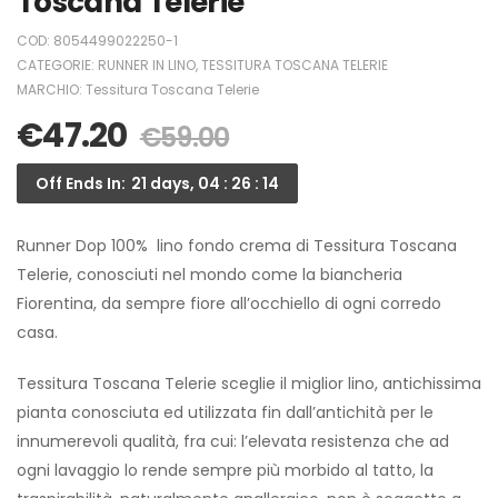
Toscana Telerie
COD:
8054499022250-1
CATEGORIE:
RUNNER IN LINO
,
TESSITURA TOSCANA TELERIE
MARCHIO:
Tessitura Toscana Telerie
€
47.20
€
59.00
Off Ends In:
21 days, 04 : 26 : 14
Runner Dop 100% lino fondo crema di Tessitura Toscana
Telerie, conosciuti nel mondo come la biancheria
Fiorentina, da sempre fiore all’occhiello di ogni corredo
casa.
Tessitura Toscana Telerie sceglie il miglior lino, antichissima
pianta conosciuta ed utilizzata fin dall’antichità per le
innumerevoli qualità, fra cui: l’elevata resistenza che ad
ogni lavaggio lo rende sempre più morbido al tatto, la