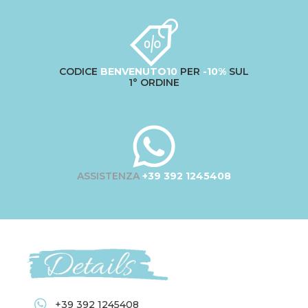
CODICE
BENVENUTO10
PER
-10%
SUL
1° ORDINE
ASSISTENZA
+39 392 1245408
+39 392 1245408