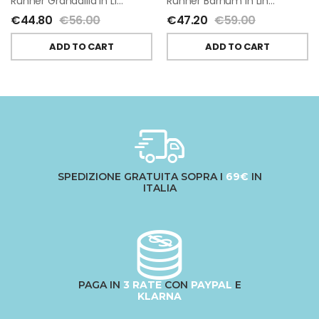
Runner Granadilla In Lino Di Tessitura Toscana Telerie
Runner Barnum In Lino Di Tessitura Toscana Telerie
€
44.80
€
56.00
€
47.20
€
59.00
ADD TO CART
ADD TO CART
SPEDIZIONE GRATUITA SOPRA I
69€
IN
ITALIA
PAGA IN
3 RATE
CON
PAYPAL
E
KLARNA