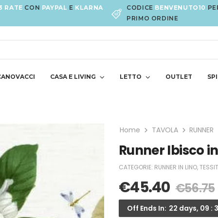
3 RATE
CON
PAYPAL
E
KLARNA
CODICE
BENVENUTO10
PE
PRIMO ORDINE
CANOVACCI
CASA E LIVING
LETTO
OUTLET
SPI
Home
TAVOLA
RUNNER
Runner Ibisco in
CATEGORIE:
RUNNER IN LINO
,
TESSI
€
45.40
€
56.75
Off Ends In:
22 days, 09 : 3