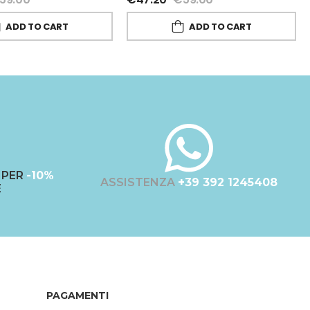
ADD TO CART
ADD TO CART
PER
-10%
ASSISTENZA
+39 392 1245408
E
PAGAMENTI