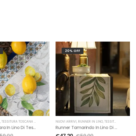
20% OFF
O
,
TESSITURA TOSCANA TELERIE
NUOVI ARRIVI
,
RUNNER IN LINO
,
TESSITURA TOSCANA TELERIE
Runner Cetara In Lino Di Tessitura Toscana Telerie
Runner Tamarindo In Lino Di Tessitura Toscana Telerie
59.00
€
47.20
€
59.00