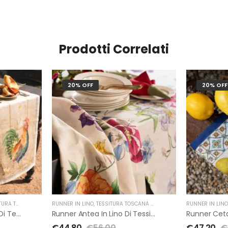
Prodotti Correlati
20% OFF
20% OFF
SCANA TELERIE
RUNNER IN LINO
,
TESSITURA TOSCANA TELERIE
RUNNER IN LIN
Runner Roosters In Lino Di Tessitura Toscana Telerie
Runner Antea In Lino Di Tessitura Toscana Telerie
€
44.80
€
56.00
€
47.20
€