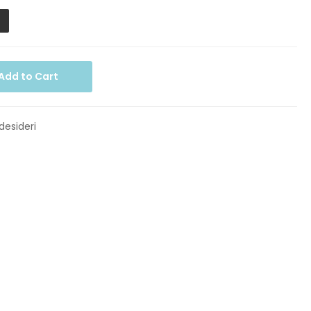
Add to Cart
 desideri