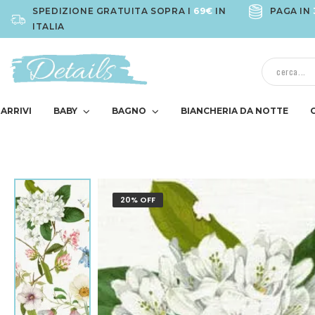
SPEDIZIONE GRATUITA SOPRA I
69€
IN
PAGA IN
ITALIA
ARRIVI
BABY
BAGNO
BIANCHERIA DA NOTTE
20% OFF