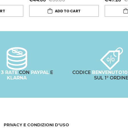
ART
ADD TO CART
N
3 RATE
CON
PAYPAL
E
CODICE
BENVENUTO10
KLARNA
SUL 1° ORDIN
PRIVACY E CONDIZIONI D'USO