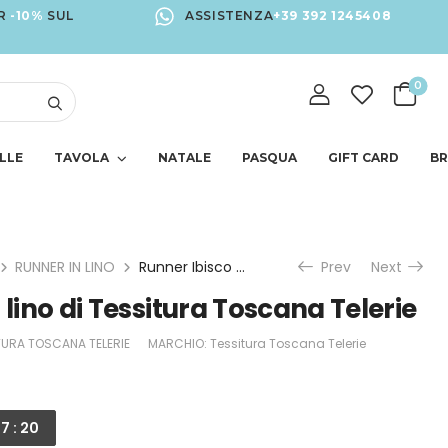
R
-10%
SUL
ASSISTENZA
+39 392 1245408
0
LLE
TAVOLA
NATALE
PASQUA
GIFT CARD
B
RUNNER IN LINO
Runner Ibisco in lino di Tessitura Toscana Telerie
Prev
Next
 lino di Tessitura Toscana Telerie
TURA TOSCANA TELERIE
MARCHIO:
Tessitura Toscana Telerie
7 : 19