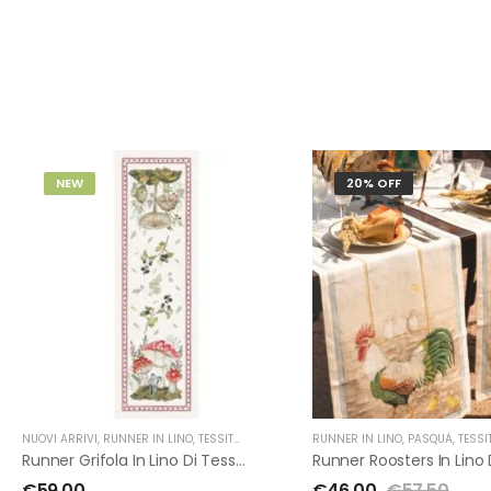
NEW
20% OFF
NUOVI ARRIVI
,
RUNNER IN LINO
,
TESSITURA TOSCANA TELERIE
RUNNER IN LINO
,
PASQUA
,
TESSITURA TO
Runner Grifola In Lino Di Tessitura Toscana Telerie
€
59.00
€
46.00
€
57.50