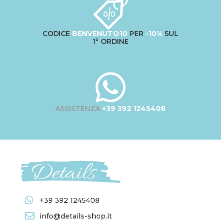
CODICE
BENVENUTO10
PER
-10%
SUL
1° ORDINE
ASSISTENZA
+39 392 1245408
+39 392 1245408
info@details-shop.it