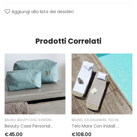
Aggiungi alla lista dei desideri
Prodotti Correlati
BAGNO
,
BEAUTY CASE
,
GIARDINO SEGRETO
BAGNO
,
ASCIUGAMANI
,
TELO MARE
,
GIARDI
Beauty Case Personalizzati In Lino Resinato Antimacchia Giardino Segreto
Telo Mare Con Iniziali Di Giardino Segreto
€
45.00
€
108.00