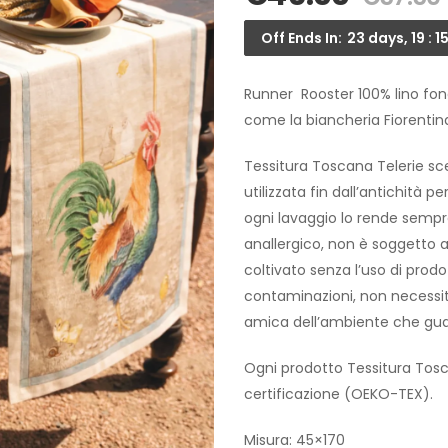
Off Ends In:
23 days, 19 : 15
Runner Rooster 100% lino fon
come la biancheria Fiorentina
Tessitura Toscana Telerie sce
utilizzata fin dall’antichità p
ogni lavaggio lo rende sempre
anallergico, non è soggetto a 
coltivato senza l’uso di prodo
contaminazioni, non necessità
amica dell’ambiente che guar
Ogni prodotto Tessitura Tosc
certificazione (OEKO-TEX).
Misura: 45×170