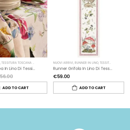
O
,
TESSITURA TOSCANA TELERIE
NUOVI ARRIVI
,
RUNNER IN LINO
,
TESSITURA TOSCANA TELERIE
Runner Antea In Lino Di Tessitura Toscana Telerie
Runner Grifola In Lino Di Tessitura Toscana Telerie
€
56.00
€
59.00
ADD TO CART
ADD TO CART