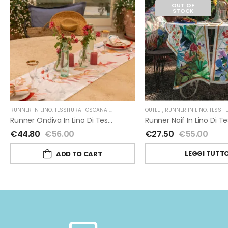
OUT OF
STOCK
OUTLET
,
RUNNER IN LINO
,
TESSITURA TOS
RUNNER IN LINO
,
TESSITURA TOSCANA TELERIE
Runner Ondiva In Lino Di Tessitura Toscana Telerie
€
27.50
€
55.00
€
44.80
€
56.00
LEGGI TUTT
ADD TO CART