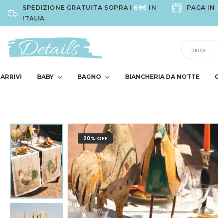
SPEDIZIONE GRATUITA SOPRA I
69€
IN
PAGA IN
ITALIA
ARRIVI
BABY
BAGNO
BIANCHERIA DA NOTTE
20% OFF