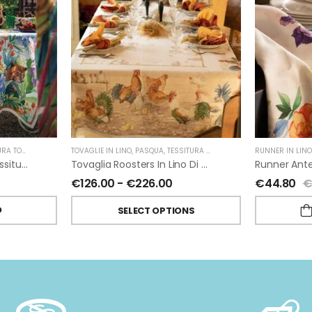
CANA TELERIE
TOVAGLIE IN LINO
,
PASQUA
,
TESSITURA TOSCANA TELERIE
RUNNER IN LIN
Runner Naif In Lino Di Tessitura Toscana Telerie
Tovaglia Roosters In Lino Di Tessitura Toscana Telerie
€
126.00
-
€
226.00
€
44.80
O
SELECT OPTIONS