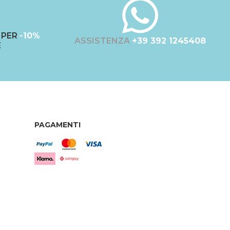
PER
-10%
ASSISTENZA
+39 392 1245408
E
PAGAMENTI