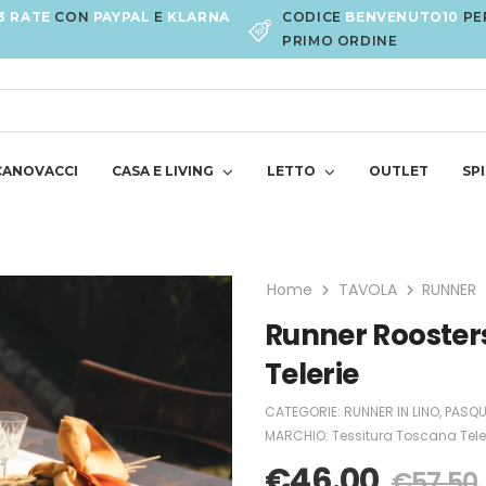
3 RATE
CON
PAYPAL
E
KLARNA
CODICE
BENVENUTO10
PE
PRIMO ORDINE
CANOVACCI
CASA E LIVING
LETTO
OUTLET
SPI
Home
TAVOLA
RUNNER
Runner Roosters
Telerie
CATEGORIE:
RUNNER IN LINO
,
PASQ
MARCHIO:
Tessitura Toscana Tele
€
46.00
€
57.50