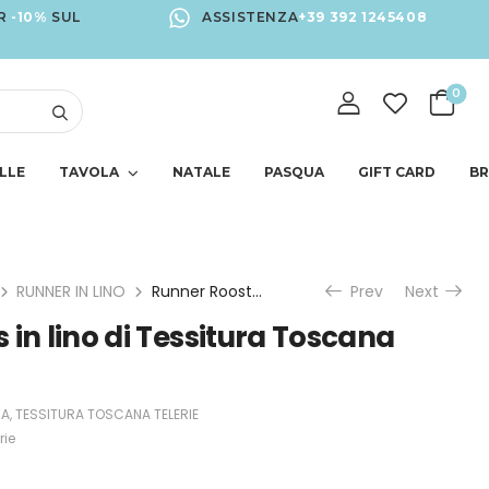
R
-10%
SUL
ASSISTENZA
+39 392 1245408
0
LLE
TAVOLA
NATALE
PASQUA
GIFT CARD
B
RUNNER IN LINO
Runner Roosters in lino di Tessitura Toscana Telerie
Prev
Next
 in lino di Tessitura Toscana
UA
,
TESSITURA TOSCANA TELERIE
rie