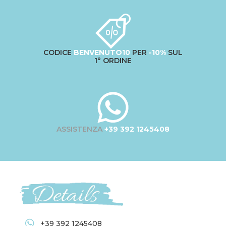
CODICE
BENVENUTO10
PER
-10%
SUL
1° ORDINE
ASSISTENZA
+39 392 1245408
+39 392 1245408