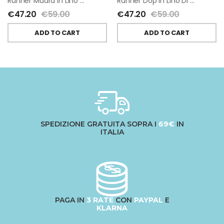
Runner Mudra In Lino Di Tessitura Toscana Telerie
Runner Dop In Lino Di Tessitura Toscana Telerie
€
47.20
€
59.00
€
47.20
€
59.00
ADD TO CART
ADD TO CART
SPEDIZIONE GRATUITA SOPRA I
69€
IN
ITALIA
PAGA IN
3 RATE
CON
PAYPAL
E
KLARNA