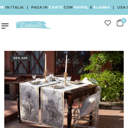
N ITALIA | PAGA IN
3 RATE
CON
PAYPAL
E
KLARNA
| USA IL 
0
20% OFF