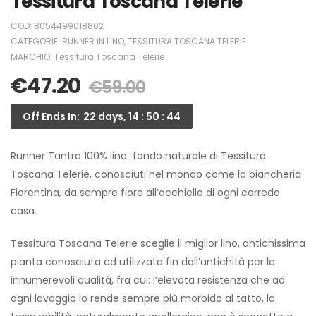
Tessitura Toscana Telerie
COD:
8054499018802
CATEGORIE:
RUNNER IN LINO
,
TESSITURA TOSCANA TELERIE
MARCHIO:
Tessitura Toscana Telerie
€
47.20
€
59.00
Off Ends In:
22 days, 14 : 50 : 44
Runner Tantra 100% lino fondo naturale di Tessitura
Toscana Telerie, conosciuti nel mondo come la biancheria
Fiorentina, da sempre fiore all’occhiello di ogni corredo
casa.
Tessitura Toscana Telerie sceglie il miglior lino, antichissima
pianta conosciuta ed utilizzata fin dall’antichità per le
innumerevoli qualità, fra cui: l’elevata resistenza che ad
ogni lavaggio lo rende sempre più morbido al tatto, la