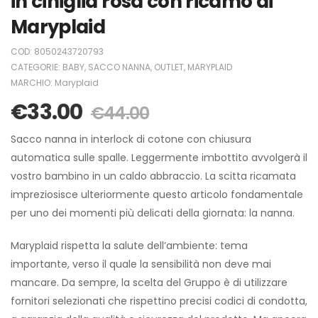
in ciniglia rosa con ricamo di
Maryplaid
COD:
8050243720793
CATEGORIE:
BABY
,
SACCO NANNA
,
OUTLET
,
MARYPLAID
MARCHIO:
Maryplaid
€
33.00
€
44.00
Sacco nanna in interlock di cotone con chiusura
automatica sulle spalle. Leggermente imbottito avvolgerà il
vostro bambino in un caldo abbraccio. La scitta ricamata
impreziosisce ulteriormente questo articolo fondamentale
per uno dei momenti più delicati della giornata: la nanna.
Maryplaid rispetta la salute dell’ambiente: tema
importante, verso il quale la sensibilità non deve mai
mancare. Da sempre, la scelta del Gruppo è di utilizzare
fornitori selezionati che rispettino precisi codici di condotta,