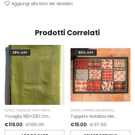
Aggiungi alla lista dei desideri
Prodotti Correlati
28% OFF
60% OFF
OUTLET
,
TOVAGLIE TINTA UNITA IN LINO
,
TESSITURA TOSCANA TELERIE
OUTLET
,
TAPPETO DECORATIVO
,
NATALE
,
TES
Tovaglia 160×230 Cm In Lino Colore Verde Di Tessitura Toscana Telerie
Tappeto Natalizio Medley Di Tessitura Toscana Telerie
€
119.00
€
165.00
€
15.00
€
37.50