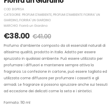
Fiorirà un Giardino
COD:
BGPRSA
CATEGORIE:
PROFUMI D'AMBIENTE
,
PROFUMI D'AMBIENTE FIORIRA' UN
GIARDINO
,
FIORIRA' UN GIARDINO
MARCHIO:
Fiorirà un Giardino
€
38.00
€
41.00
Profumo d’ambiente composto da oli essenziali naturali di
altissima qualità, prodotto in Italia. Adatto per essere
spruzzato in qualsiasi ambiente. Può essere utilizzato per
profumare i diffusori e mantenere sempre attiva la
fragranza. La confezione in cartone, può essere tagliata ed
utilizzata come diffusore per profumare i cassetti e gli
armadi. Le fragranze si possono spruzzare anche sui tessuti
ad eccezione dei delicati come la seta e i sintetici.
Formato: 110 ml