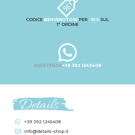
CODICE
BENVENUTO10
PER
-10%
SUL
1° ORDINE
ASSISTENZA
+39 392 1245408
+39 392 1245408
info@details-shop.it