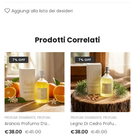
Aggiungi alla lista dei desideri
Prodotti Correlati
7% OFF
7% OFF
PROFUMI D'AMBIENTE
,
PROFUMI D'AMBIENTE FIORIRA' UN GIARDINO
PROFUMI D'AMBIENTE
,
,
PROFUMI D'AMBIENTE FIORIRA' UN GIARDINO
FIORIRA' UN GIARDI
Arancio Profumo D’ambiente Di Fiorirà Un Giardino
Legno Di Cedro Profumo D’ambiente Di Fiorirà Un Giardino
€
38.00
€
41.00
€
38.00
€
41.00