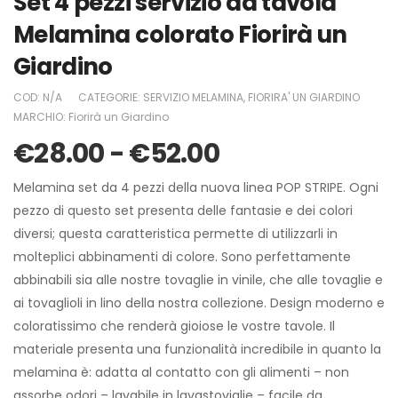
Set 4 pezzi servizio da tavola
Melamina colorato Fiorirà un
Giardino
COD:
N/A
CATEGORIE:
SERVIZIO MELAMINA
,
FIORIRA' UN GIARDINO
MARCHIO:
Fiorirà un Giardino
€
28.00
-
€
52.00
Melamina set da 4 pezzi della nuova linea POP STRIPE. Ogni
pezzo di questo set presenta delle fantasie e dei colori
diversi; questa caratteristica permette di utilizzarli in
molteplici abbinamenti di colore. Sono perfettamente
abbinabili sia alle nostre tovaglie in vinile, che alle tovaglie e
ai tovaglioli in lino della nostra collezione. Design moderno e
coloratissimo che renderà gioiose le vostre tavole. Il
materiale presenta una funzionalità incredibile in quanto la
melamina è: adatta al contatto con gli alimenti – non
assorbe odori – lavabile in lavastoviglie – facile da