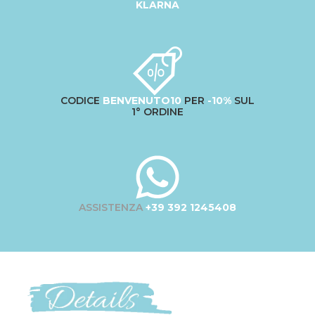
KLARNA
CODICE
BENVENUTO10
PER
-10%
SUL
1° ORDINE
ASSISTENZA
+39 392 1245408