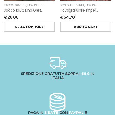
SACCO 100% LINO
,
FIORIRA' UN GIARDINO
TOVAGLIE IN VINILE
,
FIORIRA' UN GIARDINO
Sacco 100% Lino Grezzo
Tovaglia Vinile Impermeabile Pizzo Arancione Di Fiorirà Un Giardino
€
26.00
€
54.70
SELECT OPTIONS
ADD TO CART
SPEDIZIONE GRATUITA SOPRA I
69€
IN
ITALIA
PAGA IN
3 RATE
CON
PAYPAL
E