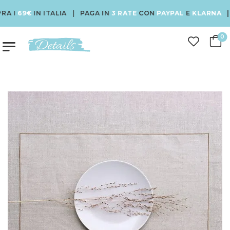
I
69€
IN ITALIA | PAGA IN
3 RATE
CON
PAYPAL
E
KLARNA
| US
0