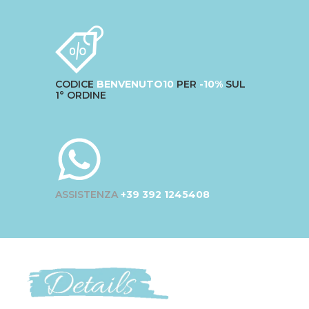
CODICE
BENVENUTO10
PER
-10%
SUL
1° ORDINE
ASSISTENZA
+39 392 1245408