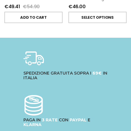
€
49.41
€
54.90
€
46.00
ADD TO CART
SELECT OPTIONS
SPEDIZIONE GRATUITA SOPRA I
69€
IN
ITALIA
PAGA IN
3 RATE
CON
PAYPAL
E
KLARNA