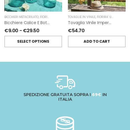
BICCHIERI METACRILATO
,
FIORIRA' UN GIARDINO
TOVAGLIE IN VINILE
,
FIORIRA' UN GIARDINO
Bicchiere Calice E Bottiglia Metacrilati Effetto Martellato Turchese Di Fiorirà Un Giardino
Tovaglia Vinile Impermeabile Pizzo Giallo Di Fiorirà Un Giardino
€
9.00
-
€
29.50
€
54.70
SELECT OPTIONS
ADD TO CART
SPEDIZIONE GRATUITA SOPRA I
69€
IN
ITALIA