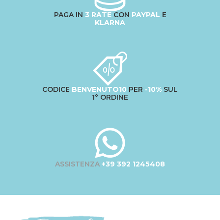
PAGA IN
3 RATE
CON
PAYPAL
E
KLARNA
CODICE
BENVENUTO10
PER
-10%
SUL
1° ORDINE
ASSISTENZA
+39 392 1245408