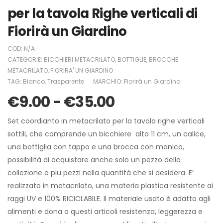
per la tavola Righe verticali di
Fiorirà un Giardino
COD:
N/A
CATEGORIE:
BICCHIERI METACRILATO
,
BOTTIGLIE
,
BROCCHE
METACRILATO
,
FIORIRA' UN GIARDINO
TAG:
Bianco
,
Trasparente
MARCHIO:
Fiorirà un Giardino
€
9.00
-
€
35.00
Set coordianto in metacrilato per la tavola righe verticali
sottili, che comprende un bicchiere alto 11 cm, un calice,
una bottiglia con tappo e una brocca con manico,
possibilità di acquistare anche solo un pezzo della
collezione o piu pezzi nella quantità che si desidera. E’
realizzato in metacrilato, una materia plastica resistente ai
raggi UV e 100% RICICLABILE. Il materiale usato è adatto agli
alimenti e dona a questi articoli resistenza, leggerezza e